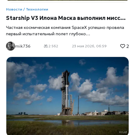
зависит от развития космической инфраструктуры и
Новости / Технологии
проектов искусственного интеллекта.
Starship V3 Илона Маска выполнил миссию и рухнул в океан за месяц до рекордного IPO
Частная космическая компания SpaceX успешно провела
первый испытательный полет глубоко
модернизированной версии своего корабля Starship V3,
2
mik736
пишет xrust. Старт, состоявшийся вечером 22 мая с
2 562
23 мая 2026, 06:59
космодрома в Техасе, стал 12-м по счету в рамках
программы разработки и, по мнению экспертов,
приблизил компанию Илона Маска к коммерческому
запуску самой мощной ракеты в истории. Ключевая
особенность этого пуска — он прошел всего за месяц до
выхода SpaceX на биржу, что делает успех миссии
критически важным для инвесторов. Гигантская 120-
метровая конструкция (выше 40-этажного дома)
оторвалась от стартового стола на базе Starbase
неподалеку от Браунсвилла (штат Техас) в 17:30 по
местному времени (00:30 мск). Прямую трансляцию вели
десятки каналов, а за происходящим в центре
управления наблюдали сотрудники, чьи эмоции от криков
«ура» перешли в минуту тишины, а затем снова в