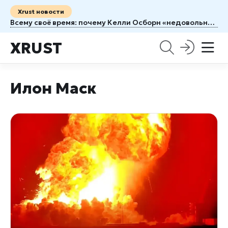
Xrust новости
Всему своё время: почему Келли Осборн «недовольна» бывшим женихом Сидом Уилсоном
XRUST
Илон Маск