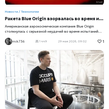
Новости / Технологии
Ракета Blue Origin взорвалась во время испытаний: амбиции конкурента SpaceX оказались под угрозой
Американская аэрокосмическая компания Blue Origin
столкнулась с серьезной неудачей во время испытаний
ракеты. Как сообщает Reuters, инцидент произошел в
1
mik736
ходе так называемого «горячего огневого теста» —
1 449
29 мая 2026, 09:02
процедуры, при которой двигатели ракеты запускаются
непосредственно на стартовой площадке перед
полноценным запуском. Во время проверки произошла
аномалия, закончившаяся мощным взрывом. По
предварительным данным, речь идет об испытаниях
тяжелой ракеты New Glenn — ключевого проекта Blue
Origin, который должен стать главным инструментом
компании в борьбе за рынок коммерческих космических
запусков, пишет
xrust
. После происшествия компания
подтвердила наличие технической проблемы, однако
подробности о масштабах повреждений пока не
раскрываются. Инцидент произошел на фоне
усиливающейся конкуренции в американской космической