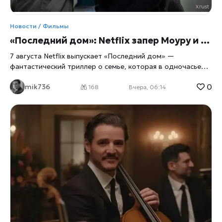
Новости / Фильмы
«Последний дом»: Netflix запер Моуру и Ли в их же доме
7 августа Netflix выпускает «Последний дом» —
фантастический триллер о семье, которая в одночасье
оказывается запертой в собственных стенах. Главные
0
mik736
роли исполнили Вагнер Моура и Грета Ли, а для
168
Вчера, 06:14
перевоплощения в выживальщиков актёрам пришлось
разбираться в физиологии паники не по книжкам, а с
помощью настоящего специалиста по выживанию. Дом
как ловушка Сюжет прост до жути: обычная семья из
четырёх человек просыпается и обнаруживает, что
выбраться наружу больше нельзя, сообщает
xrust
. Двери,
окна, любые щели — всё наглухо запечатано. Снаружи
маячит нечто, природа которого до самого финала
остаётся загадкой, а внутри стремительно тают запасы
еды и воды. Дальше — вопрос на выживание: либо герои
учатся действовать сообща, либо сходят с ума
поодиночке, запертые вместе с собственными страхами и