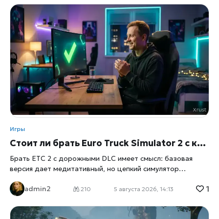
Игры
Стоит ли брать Euro Truck Simulator 2 с картами ради новых маршрутов
Брать ЕТС 2 с дорожными DLC имеет смысл: базовая
версия дает медитативный, но цепкий симулятор
дальнобойщика, а крупные регионы раскрывают его
1
admin2
через сотни часов рейсов, новые трассы, города и
210
5 августа 2026, 14:13
пограничные маршруты. Так как проект платный, а
официальные прямые платежи недоступны, перед личной