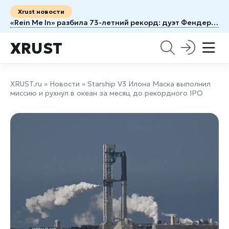
Xrust новости
«Rein Me In» разбила 73-летний рекорд: дуэт Фендера и Дин обошёл легенду 1953 года
XRUST
XRUST.ru
»
Новости
» Starship V3 Илона Маска выполнил
миссию и рухнул в океан за месяц до рекордного IPO