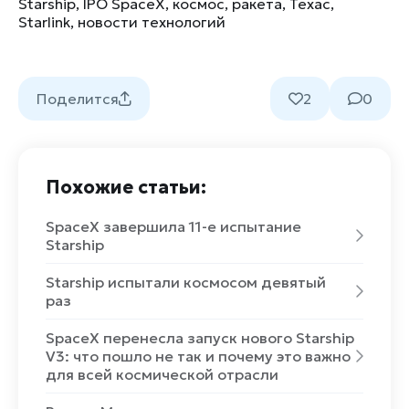
Starship
,
IPO SpaceX
,
космос
,
ракета
,
Техас
,
Starlink
,
новости технологий
Поделится
2
0
Похожие статьи:
SpaceX завершила 11-е испытание
Starship
Starship испытали космосом девятый
раз
SpaceX перенесла запуск нового Starship
V3: что пошло не так и почему это важно
для всей космической отрасли