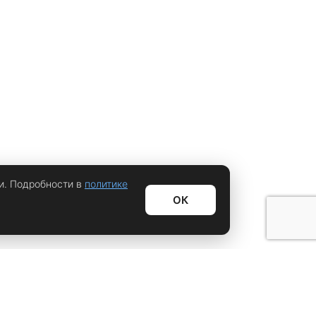
и. Подробности в
политике
ОК