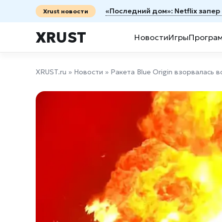
«Последний дом»: Netflix запер
Xrust новости
XRUST
Новости
Игры
Програ
XRUST.ru
»
Новости
» Ракета Blue Origin взорвалась 