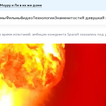
 Моуру и Ли в их же доме
ммы
Фильмы
Видео
Технологии
Знаменитости
Я девушка
Я
во время испытаний: амбиции конкурента SpaceX оказались под 