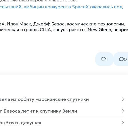
 испытаний: амбиции конкурента SpaceX оказались под
eX
,
Илон Маск
,
Джефф Безос
,
космические технологии
,
мическая отрасль США
,
запуск ракеты
,
New Glenn
,
авари
1
0
ывела на орбиту марсианские спутники
in Безоса летит к спутнику Земли
 ещё пять девушек