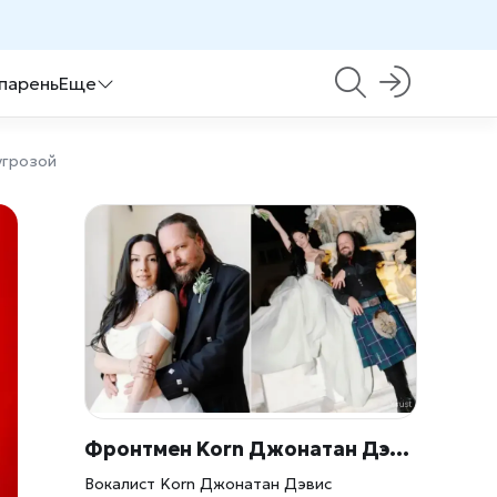
 парень
Еще
угрозой
Фронтмен Korn Джонатан Дэвис женился в стиле «Рождения Венеры» — и сделал это тайно
Вокалист Korn Джонатан Дэвис