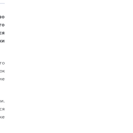
словам пары, именно этот пейзаж должен
был напомнить им Италию, где годом
ранее Дэвис сделал предложение,
во
вспоминает
xrust
. На церемонию
го
пригласили всего 80 человек — близких
друзей и родственников. Среди гостей —
ся
действующий состав
ки
го
ок
ие
и.
ся
ке