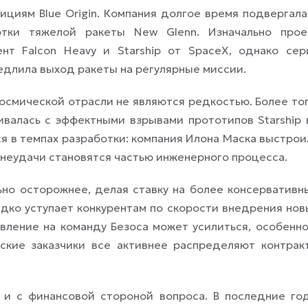
циям Blue Origin. Компания долгое время подвергала
ботки тяжелой ракеты New Glenn. Изначально прое
нт Falcon Heavy и Starship от SpaceX, однако сер
едлила выход ракеты на регулярные миссии.
осмической отрасли не являются редкостью. Более тог
валась с эффектными взрывами прототипов Starship 
я в темпах разработки: компания Илона Маска выстрои
 неудачи становятся частью инженерного процесса.
ьно осторожнее, делая ставку на более консервативн
едко уступает конкурентам по скорости внедрения нов
вление на команду Безоса может усилиться, особенно
ские заказчики все активнее распределяют контрак
 и с финансовой стороной вопроса. В последние го