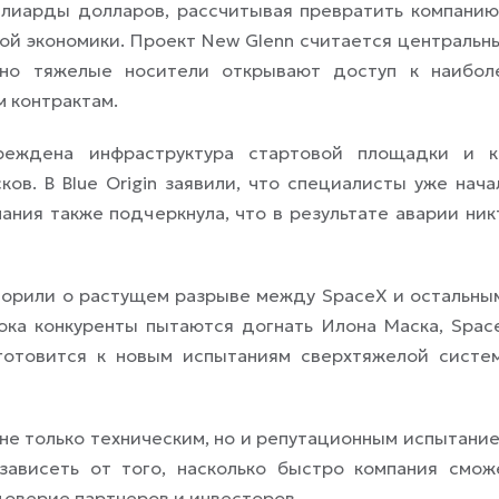
ллиарды долларов, рассчитывая превратить компанию
ой экономики. Проект New Glenn считается центральн
енно тяжелые носители открывают доступ к наибол
 контрактам.
вреждена инфраструктура стартовой площадки и к
ов. В Blue Origin заявили, что специалисты уже нача
ния также подчеркнула, что в результате аварии ник
ворили о растущем разрыве между SpaceX и остальны
ока конкуренты пытаются догнать Илона Маска, Spac
готовится к новым испытаниям сверхтяжелой систе
 не только техническим, но и репутационным испытание
зависеть от того, насколько быстро компания смож
доверие партнеров и инвесторов.