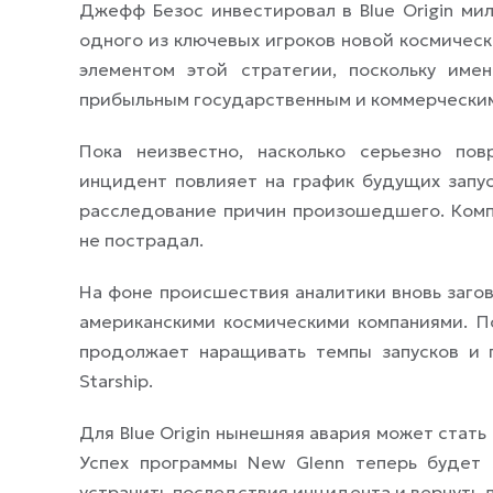
Джефф Безос инвестировал в Blue Origin ми
одного из ключевых игроков новой космическ
элементом этой стратегии, поскольку им
прибыльным государственным и коммерческим
Пока неизвестно, насколько серьезно по
инцидент повлияет на график будущих запуск
расследование причин произошедшего. Компа
не пострадал.
На фоне происшествия аналитики вновь заго
американскими космическими компаниями. П
продолжает наращивать темпы запусков и 
Starship.
Для Blue Origin нынешняя авария может стать
Успех программы New Glenn теперь будет 
устранить последствия инцидента и вернуть 