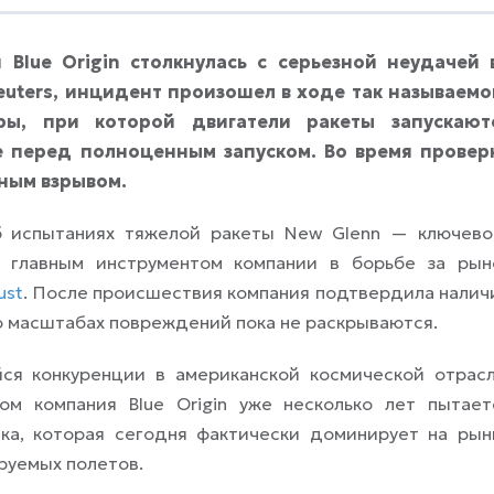
Blue Origin столкнулась с серьезной неудачей 
euters, инцидент произошел в ходе так называемо
ры, при которой двигатели ракеты запускают
 перед полноценным запуском. Во время провер
ным взрывом.
б испытаниях тяжелой ракеты New Glenn — ключево
ть главным инструментом компании в борьбе за рын
ust
. После происшествия компания подтвердила налич
о масштабах повреждений пока не раскрываются.
я конкуренции в американской космической отрасл
м компания Blue Origin уже несколько лет пытает
ка, которая сегодня фактически доминирует на рын
ируемых полетов.