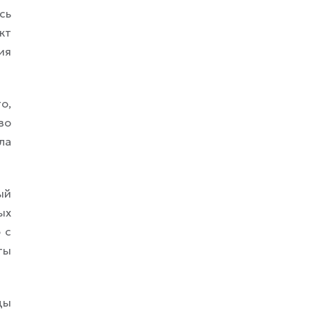
сь
кт
ия
о,
во
ла
ый
ых
 с
ты
ды