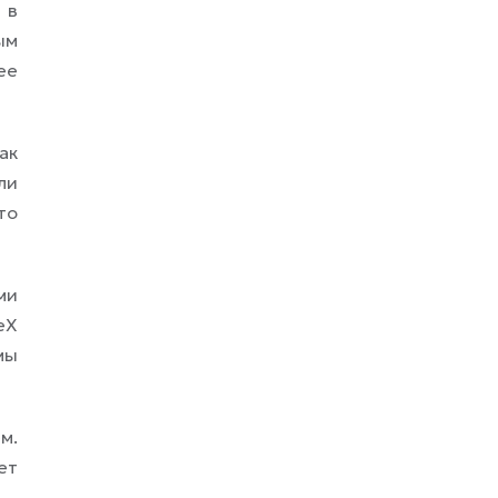
 в
ым
ее
ак
ли
то
ми
eX
мы
м.
ет