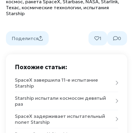
космос
,
ракета SpaceX
,
Starbase
,
NASA
,
Starlink
,
Техас
,
космические технологии
,
испытания
Starship
Поделится
1
0
Похожие статьи:
SpaceX завершила 11-е испытание
Starship
Starship испытали космосом девятый
раз
SpaceX задерживает испытательный
полет Starship