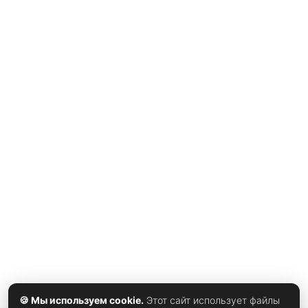
заболевания сосудов, сердечной мышцы. Специалисты
предполагают, физическое состояние обывателя
является важнейшим условием здоровья. Слабые мышцы
плохо перерабатывают жир - сигналы, передаваемые
клетками мышц другим системам, занимающимся
утилизацией жиров, не достигают адресатов. Такая
ситуация делает бесполезными диеты, другие приемы
🍪 Мы используем cookie.
Этот сайт использует файлы