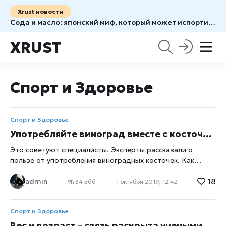
Xrust новости
Сода и масло: японский миф, который может испортить кожу
XRUST
Спорт и Здоровье
Спорт и Здоровье
Употребляйте виноград вместе с косточками!
Это советуют специалисты. Эксперты рассказали о
пользе от употребления виноградных косточек. Как
известно, в мякоти винограда находится большое
18
admin
количество ресвератрола – вещества, помогающего в
34 566
1 октября 2019, 12:42
борьбе с раком, укрепляющего работу сердечно-
сосудистой системы и снижающего риск развития
Спорт и Здоровье
болезни Альцгеймера. Согласно последним
исследованиям, в косточках винограда количество
Вес и возраст – связь раскрыта учеными