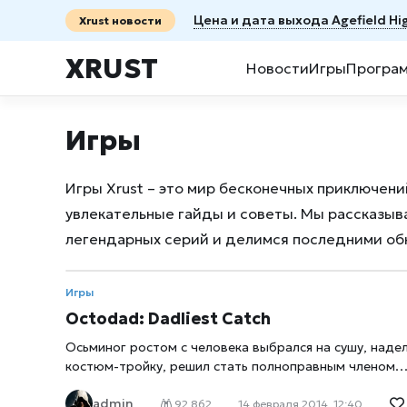
Цена и дата выхода Agefield Hig
Xrust новости
XRUST
Новости
Игры
Програ
Игры
Игры Xrust – это мир бесконечных приключени
увлекательные гайды и советы. Мы рассказыв
легендарных серий и делимся последними об
Игры
Octodad: Dadliest Catch
Осьминог ростом с человека выбрался на сушу, наде
костюм-тройку, решил стать полноправным членом
общества, жениться на человеческой женщине и
admin
завести детей. Спросите, зачем? Игра Octodad:
92 862
14 февраля 2014, 12:40