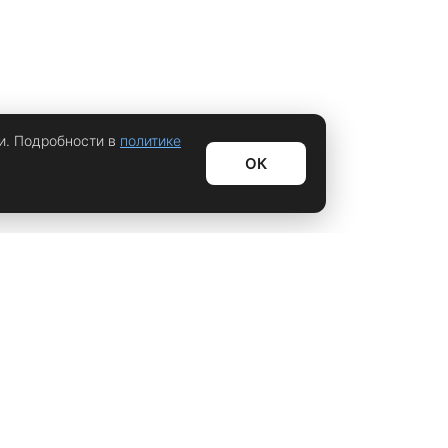
енег, починки и другие перекладываются на плечи
енеджера и механиков. Игроку необходимо только
дно – побеждать.
и. Подробности в
политике
ОК
Информационный дайджест