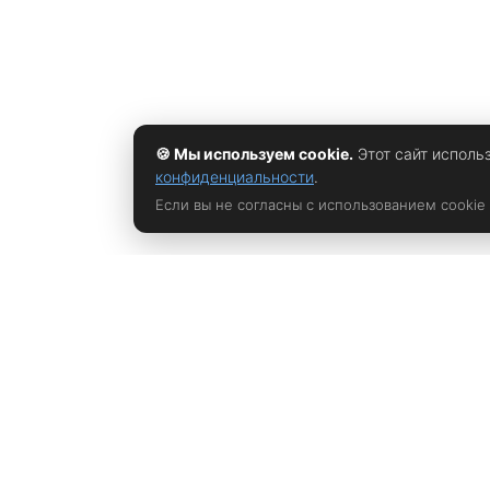
в виртуальную реальность – аналог Стиллпорта,
живущий по своим
🍪 Мы используем cookie.
Этот сайт исполь
конфиденциальности
.
Если вы не согласны с использованием cookie