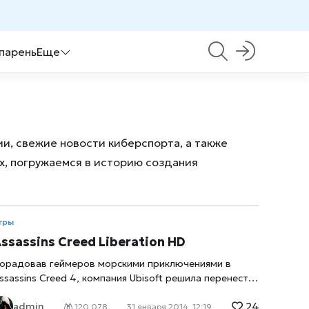
 парень
Еще
и, свежие новости киберспорта, а также
х, погружаемся в историю создания
гры
ssassins Creed Liberation HD
орадовав геймеров морскими приключениями в
ssassins Creed 4, компания Ubisoft решила перенести
 PS Vita на «большие» платформы историю об
24
admin
ссассине женского пола – Assassins Creed Liberation
120 078
31 января 2014, 12:19