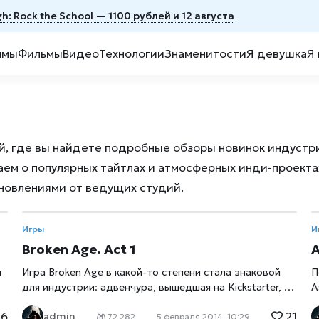
h: Rock the School — 1100 рублей и 12 августа
ммы
Фильмы
Видео
Технологии
Знаменитости
Я девушка
Я
й, где вы найдете подробные обзоры новинок индустри
аем о популярных тайтлах и атмосферных инди-проекта
новлениями от ведущих студий.
Игры
И
Broken Age. Act 1
A
л
Игра Broken Age в какой-то степени стала знаковой
П
для индустрии: адвенчура, вышедшая на Kickstarter, с
A
равным успехом могла сорвать банк или с треском
с
6
21
admin
провалиться, и от этого зависело доверие геймеров к
а
72 282
5 февраля 2014, 10:29