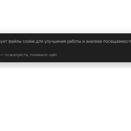
сохранил традиции прошлого проекта, но и имеет
д
множество модификаций.
м
о
зует файлы cookie для улучшения работы и анализа посещаемост
 — пожалуйста, покиньте сайт.
Мультимедиа
Девичьи темы