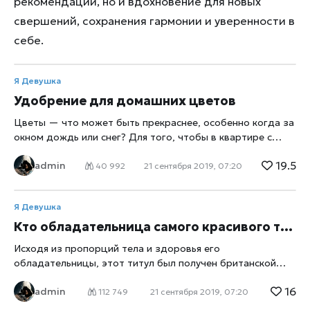
рекомендации, но и вдохновение для новых
свершений, сохранения гармонии и уверенности в
себе.
Я Девушка
Удобрение для домашних цветов
Цветы — что может быть прекраснее, особенно когда за
окном дождь или снег? Для того, чтобы в квартире с
нами жила весна, мы и выращиваем дома цветы. Для
19.5
admin
того, чтобы цветы радовали нас цветением их нужно
40 992
21 сентября 2019, 07:20
покармливать. Растение постепенно истощает землю,
поэтому нуждается в дополнительных подкормках.
Я Девушка
Пожалуй, самым доступным популярным натуральным
удобрением для подкормки комнатных цветов является
Кто обладательница самого красивого тела в мире?
обыкновенный сахар и дрожжи. Результат такой
Исходя из пропорций тела и здоровья его
подкормки не заставит ждать, ваши цветы будут
обладательницы, этот титул был получен британской
радовать вас своей жизненной силой и цветением.
моделью. При чем, титул обладательницы самого
Ингредиенты: — 1 ст. л. сахара; — 10 г пресованных
16
admin
красивого тела в мире был дан красавице не глянцевыми
112 749
21 сентября 2019, 07:20
дрожжей; — 1 л теплой воды. Растворите дрожжи в
журналами, а учеными.. После двухлетнего исследования