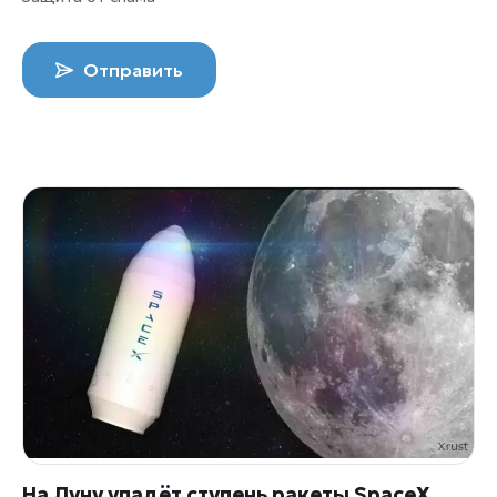
Отправить
На Луну упадёт ступень ракеты SpaceX