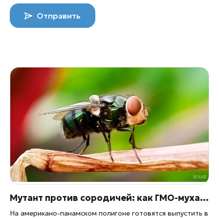
Отправить
Мутант против сородичей: как ГМО-муха должна остановить прожорливого паразита скота
На американо-панамском полигоне готовятся выпустить в