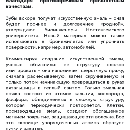
благодаря противоречивым прочностным
качествам.
Зубы вскоре получат искусственную эмаль – оная
будет прочнее и долговечнее «родной»,
утверждают биоинженеры Ноттингемского
университета. Новый материал можно также
использовать в бронежилетах или упрочнять
поверхности, например, автомобилей.
Комментируя создание искусственной эмали,
ученые объяснили: ее структуру сложно
имитировать – она напоминает шерстяную пряжу,
сначала расчесываемую, затем скручиваемую и
только потом начинающую превращаться в руках
вязальщицы в теплый свитер. Только эмальная
пряжа состоит из атомов кальция, кислорода,
фосфора, объединенных в сложную структуру,
которая периодически повторяется. Клетки,
производящие эмаль, создают обогащенное
магнием покрытие, защищающее эти волокна. Все
это скопище упорядоченных атомов образует
пучки и завитки.