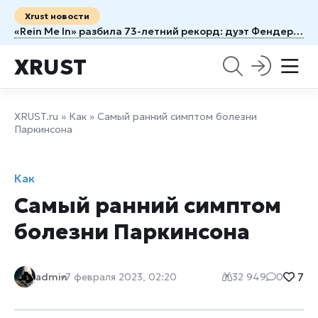
Xrust новости
«Rein Me In» разбила 73-летний рекорд: дуэт Фендера и Дин обошёл легенду 1953 года
XRUST
XRUST.ru
»
Как
» Самый ранний симптом болезни
Паркинсона
Как
Самый ранний симптом
болезни Паркинсона
7
admin
7 февраля 2023, 02:20
32 949
0