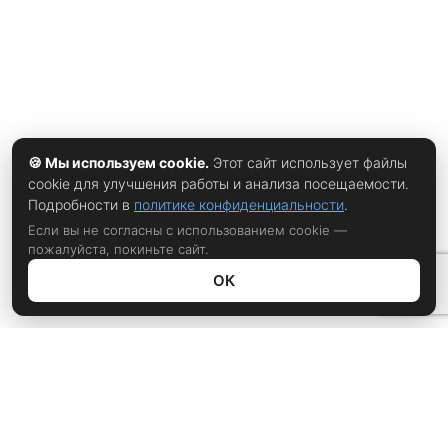
сразу после решения суда принц Гарри выступил с
совместным заявлением вместе с баронессой Дорин
Лоуренс —
🍪 Мы используем cookie.
Этот сайт использует файлы
cookie для улучшения работы и анализа посещаемости.
Подробности в
политике конфиденциальности
.
Если вы не согласны с использованием cookie —
пожалуйста, покиньте сайт.
ОК