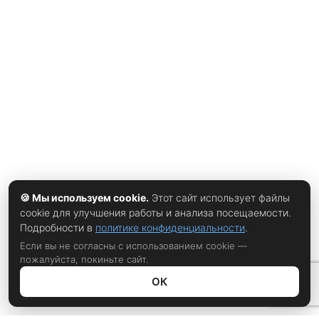
появляться мемы «накачанный, как Джейк Шейн», а
фитнес‑каналы начали разбирать его программу
тренировок. Интерес к Шейну возник не случайно. В
эпоху, когда мужчины всё чаще ищут реалистичные
примеры трансформации, его история выглядит
особенно показательной. Он не был профессиональным
спортсменом, не участвовал в челленджах «90 дней до
идеального тела» и не рекламировал дорогие
программы. По
🍪 Мы используем cookie.
Этот сайт использует файлы
cookie для улучшения работы и анализа посещаемости.
Подробности в
политике конфиденциальности
.
Если вы не согласны с использованием cookie —
пожалуйста, покиньте сайт.
ОК