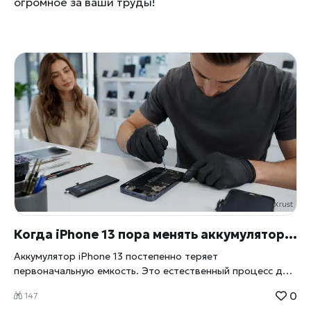
огромное за ваши труды!
Когда iPhone 13 пора менять аккумулятор и как проходит ремонт
Аккумулятор iPhone 13 постепенно теряет
первоначальную емкость. Это естественный процесс для
любой литий-ионной батареи. Телефон может оставаться
0
147
полностью исправным, но работать без подзарядки