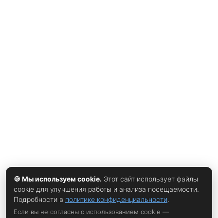
одноразовый генетический скрининг на ген SRY —
участок ДНК, который обычно находится на Y-хромосоме
и запускает у эмбриона развитие по мужскому типу.
Формально проверка описана как «определение
биологического пола»: мазок с щеки, кровь или слюна,
результат — на всю карьеру. Решение не теннисное по
своей природе, отмечает
xrust
. WTA просто
подстроилась под правила, которые в марте утвердил
Международный олимпийский комитет для Игр-2028 в
Лос-Анджелесе, а те, в свою очередь, синхронизированы
с указом президента США Дональда Трампа о спорте.
По тому же принципу уже год живёт мировая лёгкая
🍪 Мы используем cookie.
Этот сайт использует файлы
cookie для улучшения работы и анализа посещаемости.
Подробности в
политике конфиденциальности
.
Если вы не согласны с использованием cookie —