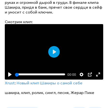
руках и огромной дырой в груди. В финале клипа
Шакира, придя в банк, прячет свое сердце в сейф
и уносит с собой ключик.
Смотрим клип:
Воспроизвести
00:00
Xrust
:
Новый клип Шакиры о самой себе
шакира
,
клип
,
ролик
,
сингл
,
песня
,
Жерар Пике