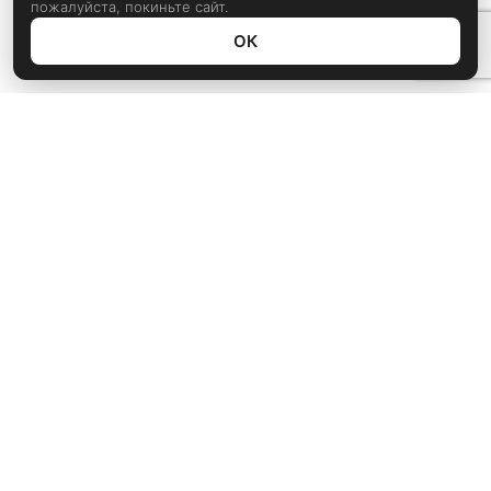
пожалуйста, покиньте сайт.
ОК
Политика конфиденциальности
rustem@xrust.ru
Мультимедиа
Игры