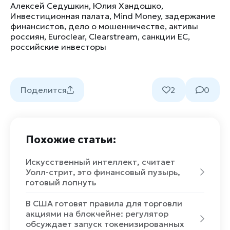
Алексей Седушкин
,
Юлия Хандошко
,
Инвестиционная палата
,
Mind Money
,
задержание
финансистов
,
дело о мошенничестве
,
активы
россиян
,
Euroclear
,
Clearstream
,
санкции ЕС
,
российские инвесторы
Поделится
2
0
Похожие статьи:
Искусственный интеллект, считает
Уолл-стрит, это финансовый пузырь,
готовый лопнуть
В США готовят правила для торговли
акциями на блокчейне: регулятор
обсуждает запуск токенизированных