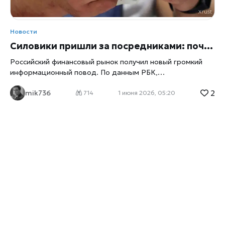
Новости
Силовики пришли за посредниками: почему задержание организаторов разблокировки замороженных активов может встряхнуть весь рынок
Российский финансовый рынок получил новый громкий
информационный повод. По данным РБК,
правоохранительные органы задержали генерального
2
mik736
директора брокерской компании «Инвестиционная
714
1 июня 2026, 05:20
палата» Алексея Седушкина и руководителя
европейского брокера Mind Money Юлию Хандошко. В
отношении обоих возбуждены уголовные дела по статье
о мошенничестве. Новость вызвала широкий резонанс не
только среди участников рынка ценных бумаг, отмечает
xrust
, но и среди сотен тысяч российских инвесторов,
которые с 2022 года пытаются вернуть доступ к своим
активам, оказавшимся заблокированными из-за
санкционных ограничений. На момент публикации
официальные детали расследования раскрываются
ограниченно, однако сам факт задержания фигур, тесно
связанных с механизмами разблокировки активов, уже