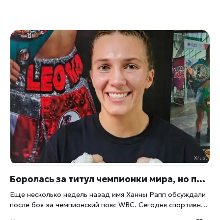
Боролась за титул чемпионки мира, но проиграла самой жизни: что известно о гибели боксерши Ханны Рапп
Еще несколько недель назад имя Ханны Рапп обсуждали
после боя за чемпионский пояс WBC. Сегодня спортивный
мир говорит совсем о другом — перспективная