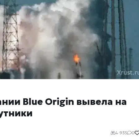
нии Blue Origin вывела на
утники
4 935
0