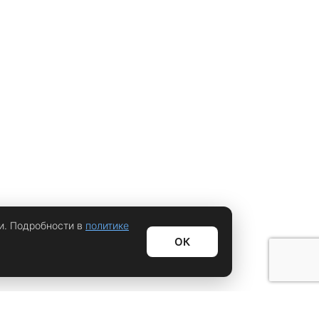
и. Подробности в
политике
ОК