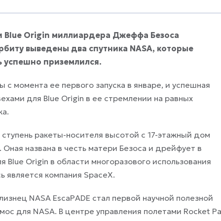
и Blue Origin миллиардера Джеффа Безоса
орбиту выведены два спутника NASA, которые
ь успешно приземлился.
с момента ее первого запуска в январе, и успешная
хами для Blue Origin в ее стремлении на равных
ка.
 ступень ракеты-носителя высотой с 17-этажный дом
 Оная названа в честь матери Безоса и дрейфует в
 Blue Origin в области многоразового использования
ь является компания SpaceX.
лизнец NASA EscaPADE стал первой научной полезной
осмос для NASA. В центре управления полетами Rocket Pa