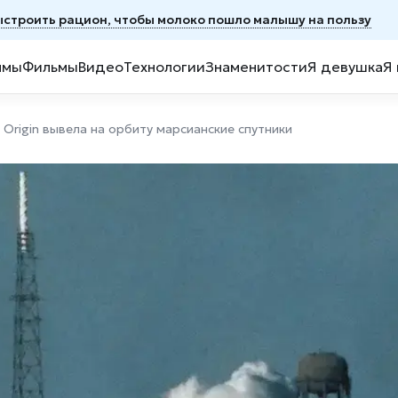
ыстроить рацион, чтобы молоко пошло малышу на пользу
ммы
Фильмы
Видео
Технологии
Знаменитости
Я девушка
Я
 Origin вывела на орбиту марсианские спутники