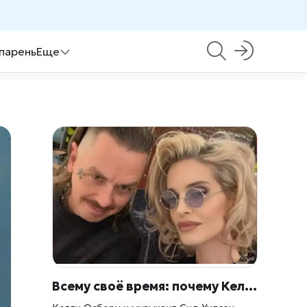
 парень
Еще
Всему своё время: почему Келли Осборн «недовольна» бывшим женихом Сидом Уилсоном