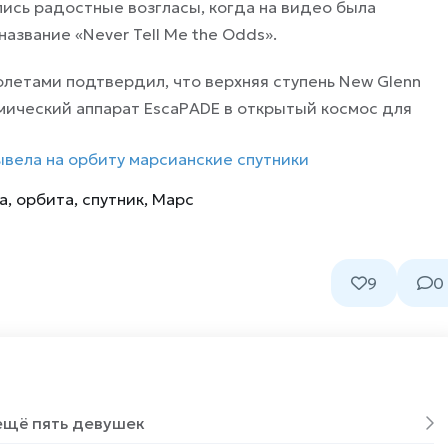
лись радостные возгласы, когда на видео была
азвание «Never Tell Me the Odds».
олетами подтвердил, что верхняя ступень New Glenn
мический аппарат EscaPADE в открытый космос для
вывела на орбиту марсианские спутники
а
,
орбита
,
спутник
,
Марс
9
0
 ещё пять девушек