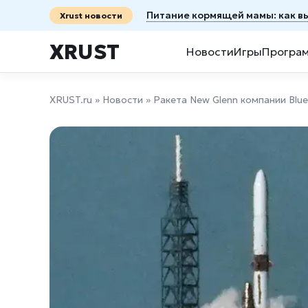
Питание кормящей мамы: как в
Xrust новости
XRUST
Новости
Игры
Програ
XRUST.ru
»
Новости
» Ракета New Glenn компании Blue