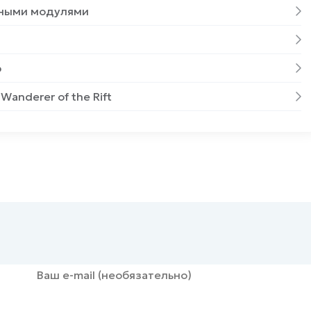
унными модулями
p
 Wanderer of the Rift