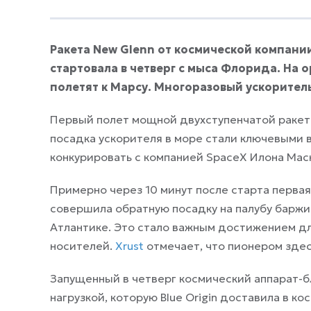
Ракета New Glenn от космической компани
стартовала в четверг с мыса Флорида. На 
полетят к Марсу. Многоразовый ускорител
Первый полет мощной двухступенчатой ракеты 
посадка ускорителя в море стали ключевыми ве
конкурировать с компанией SpaceX Илона Мас
Примерно через 10 минут после старта первая
совершила обратную посадку на палубу баржи.
Атлантике. Это стало важным достижением для
носителей.
Xrust
отмечает, что пионером здес
Запущенный в четверг космический аппарат-б
нагрузкой, которую Blue Origin доставила в к