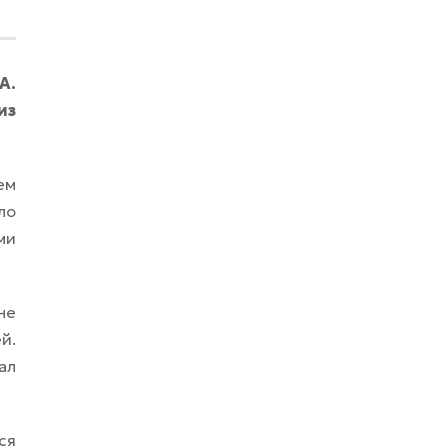
размер выплат и общий характер игры.
Один автомат может регулярно выдавать
маленькие комбинации, другой долго не
показывать результата, но
А.
предусматривать более крупные призы.
Перед
из
ем
ло
ми
не
й.
ал
ся