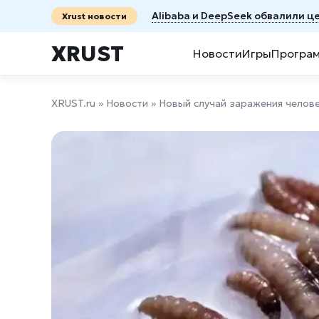
Alibaba и DeepSeek обвалили ц
Xrust новости
XRUST
Новости
Игры
Програ
XRUST.ru
»
Новости
» Новый случай заражения челов