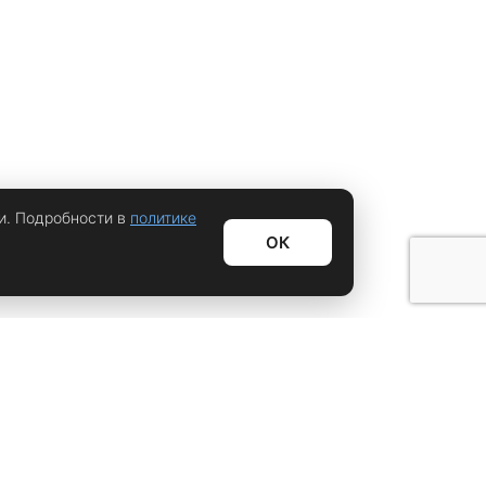
и. Подробности в
политике
ОК