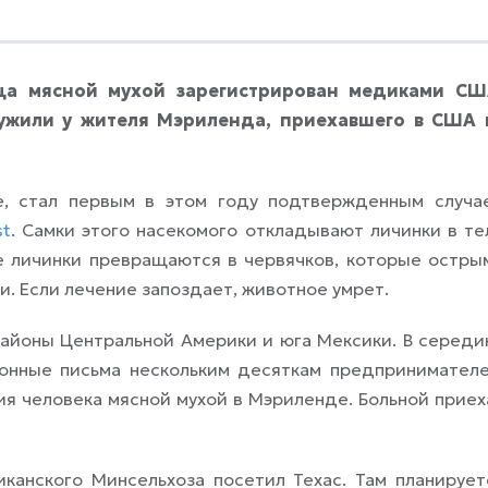
ца мясной мухой зарегистрирован медиками СШ
ужили у жителя Мэриленда, приехавшего в США 
, стал первым в этом году подтвержденным случа
st
. Самки этого насекомого откладывают личинки в те
е личинки превращаются в червячков, которые остры
. Если лечение запоздает, животное умрет.
айоны Центральной Америки и юга Мексики. В середи
ронные письма нескольким десяткам предпринимателе
я человека мясной мухой в Мэриленде. Больной приех
канского Минсельхоза посетил Техас. Там планирует