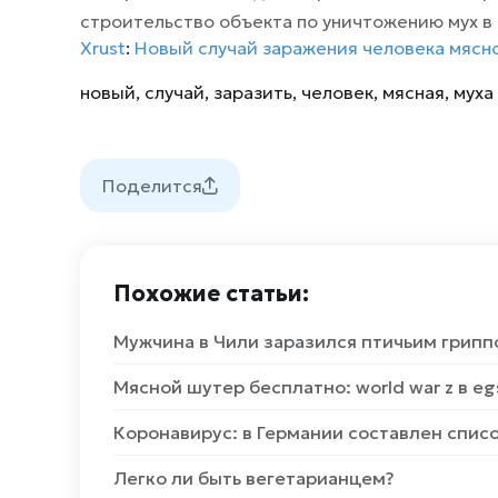
строительство объекта по уничтожению мух в 
Xrust
:
Новый случай заражения человека мясн
новый
,
случай
,
заразить
,
человек
,
мясная
,
муха
Поделится
Похожие статьи:
Мужчина в Чили заразился птичьим грипп
Мясной шутер бесплатно: world war z в eg
Коронавирус: в Германии составлен списо
Легко ли быть вегетарианцем?