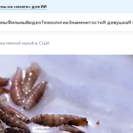
ены на «мозги» для ИИ
ммы
Фильмы
Видео
Технологии
Знаменитости
Я девушка
Я
ека мясной мухой в США