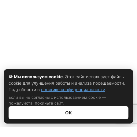
позиций в поисковой выдаче. Особенно уязвимы проекты
с высокой нагрузкой: маркетплейсы, игровые сервисы,
платежные системы. В таких условиях защита от ddos
становится обязательным элементом инфраструктуры,
она блокирует вредоносный трафик и сохраняет
работоспособность сайта даже при массированных
🍪 Мы используем cookie.
Этот сайт использует файлы
cookie для улучшения работы и анализа посещаемости.
Подробности в
политике конфиденциальности
.
Если вы не согласны с использованием cookie —
пожалуйста, покиньте сайт.
ОК