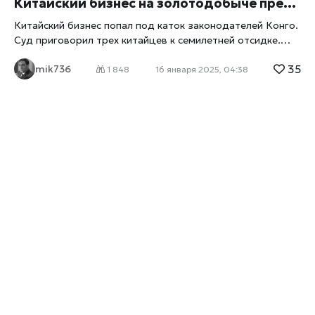
Китайский бизнес на золотодобыче пресекли в Конго
Китайский бизнес попал под каток законодателей Конго.
Суд приговорил трех китайцев к семилетней отсидке.
Поводом стала противозаконная добыча золота. При
35
mik736
аресте у китайцев обнаружили золотые слитки и 400000
1 848
16 января 2025, 04:38
долларов, пишет xrust. Золото граждане Поднебесной
добывали кустарной технологией. Эта тройка стала
первыми ласточками из Китая, представшими перед
Фемидой. Это очередная попытка ДРК пресечь
противозаконную золотодобычу, других подземных
ресурсов. Обвинитель заявил, что это показательный
процесс. Он даст сигнал всем китайцам, которые
думают, что могут приехать в республику и вести себя
как на родине. Суд в Букаву минувшим вторником
признал китайцев виновными в отмывании денег,
незаконной разработке месторождения.