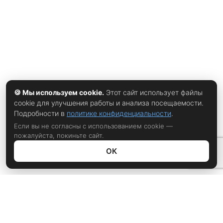
профессионального звукового оборудования, которое
имеется в нашем заведении, каждый гость сможет
насладиться качественным звуком. Подбор музыки и
создание программы
🍪 Мы используем cookie.
Этот сайт использует файлы
cookie для улучшения работы и анализа посещаемости.
Подробности в
политике конфиденциальности
.
Если вы не согласны с использованием cookie —
пожалуйста, покиньте сайт.
ОК