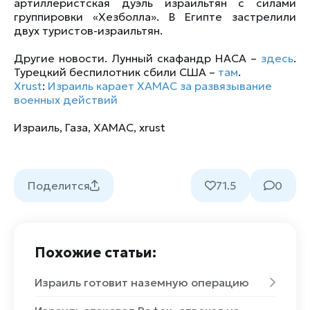
артиллеристская дуэль израильтян с силами
группировки «Хезболла». В Египте застрелили
двух туристов-израильтян.
Другие новости. Лунный скафандр НАСА –
здесь
.
Турецкий беспилотник сбили США –
там
.
Xrust
:
Израиль карает ХАМАС за развязывание
военных действий
Израиль
,
Газа
,
ХАМАС
,
xrust
Поделится
71.5
0
Похожие статьи:
Израиль готовит наземную операцию