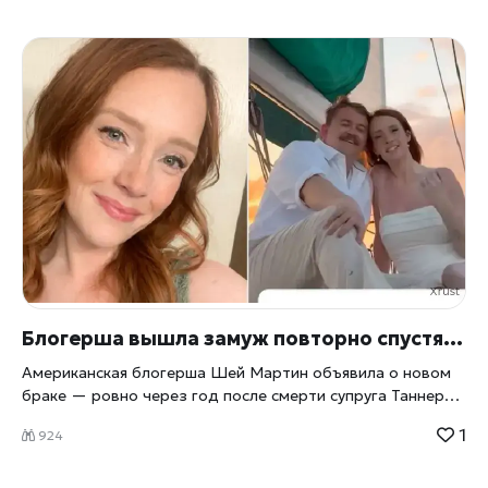
Блогерша вышла замуж повторно спустя год после смерти мужа от рака
Американская блогерша Шей Мартин объявила о новом
браке — ровно через год после смерти супруга Таннера,
который скончался от рака толстой кишки четвёртой
1
924
стадии в 30 лет. Историю их пятилетней борьбы с
болезнью следили миллионы подписчиков, и именно им
Шей решила лично рассказать о новой главе своей