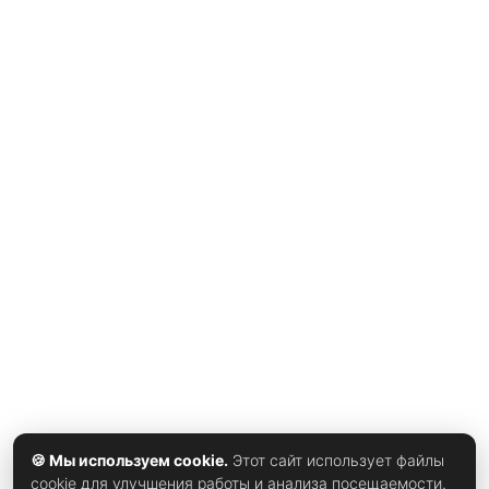
жизни. Видео вместо пресс-релиза О новом замужестве
Шей рассказала не в интервью и не через пресс-службу,
а привычным для себя способом — в ролике,
опубликованном в Instagram 2 августа, пишет xrust.
Формат неслучаен: именно так пара когда-то делилась с
аудиторией всеми поворотами болезни Таннера, и так же
— историей его ухода. В комментарии для американского
издания People блогерша подчеркнула, что благодарна
тем, кто искренне переживает за неё и дочь ЭмиЛу, и
признала: у подписчиков накопилось много вопросов о
том, как сложилась их жизнь дальше. Именно поэтому она
решилась на откровенное видео, а не на дозированные
посты. «Хочу, чтобы кто-то полюбил ЭмиЛу как свою»
Отдельное место в
🍪 Мы используем cookie.
Этот сайт использует файлы
cookie для улучшения работы и анализа посещаемости.