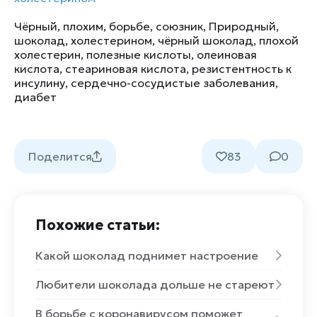
Чёрный
,
плохим
,
борьбе
,
союзник
,
Природный
,
шоколад
,
холестерином
,
чёрный шоколад
,
плохой
холестерин
,
полезные кислоты
,
олеиновая
кислота
,
стеариновая кислота
,
резистентность к
инсулину
,
сердечно-сосудистые заболевания
,
диабет
Поделится
83
0
Похожие статьи:
Какой шоколад поднимет настроение
Любители шоколада дольше не стареют
В борьбе с коронавирусом поможет