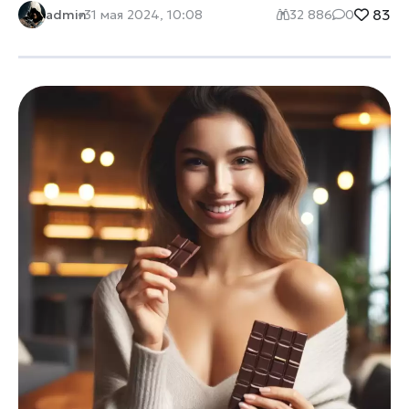
83
admin
31 мая 2024, 10:08
32 886
0