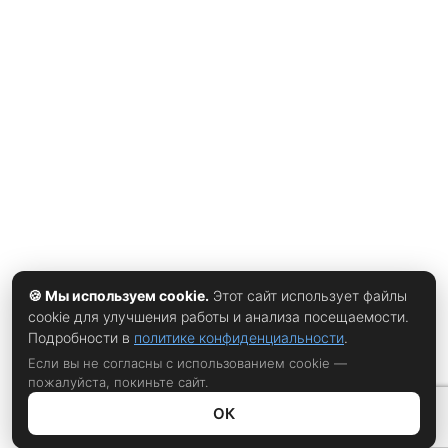
Сидни, повествует xrust. Предложение руки и сердца
Уилсон сделал в июле 2025-го — прямо за кулисами
финального концерта Black Sabbath, ставшего последним
публичным выступлением Оззи Осборна перед его
смертью. Момент выглядел символично и трогательно:
вся семья была рядом, а помолвка казалась логичным
продолжением многолетней истории. Но всего через
несколько недель отец Келли умер, и
🍪 Мы используем cookie.
Этот сайт использует файлы
cookie для улучшения работы и анализа посещаемости.
Подробности в
политике конфиденциальности
.
Если вы не согласны с использованием cookie —
пожалуйста, покиньте сайт.
ОК