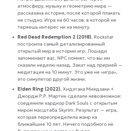
атмосферу, музыку и геометрию мира —
рассказана история, после которой плакать
не стыдно. Игра на 60 часов, в которой не
теряешь интерес ни на минуту.
Red Dead Redemption 2 (2018).
Rockstar
построила самый детализированный
открытый мир в истории игр. Лошади
запоминают вас. NPC помнят, что вы им
сказали неделю назад. Закат над прерией —
медитация на 10 минут. Это уже не «игра»,
это симулятор другой жизни.
Elden Ring (2022).
Хидэтака Миядзаки +
Джордж Р.Р. Мартин сделали невозможное:
соединили хардкор Dark Souls с открытым
миром масштаба Skyrim. Результат — игра,
которая переопределила жанр на
ближайшие 10 лет. Ничего подобного не
было раньше и долго не будет.