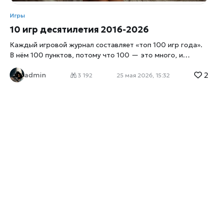
Игры
10 игр десятилетия 2016-2026
Каждый игровой журнал составляет «топ 100 игр года».
В нём 100 пунктов, потому что 100 — это много, и
больше — почти любая игра. В реальности из любого
2
admin
десятилетия в истории игр остаётся 10-15 действительно
3 192
25 мая 2026, 15:32
великих. Остальное — забывается через 3-5 лет, как
фильмы с одной премьерной недели. На
Xrust
.ru мы
собрали такой список — не «лучшее за год», а «то, что
будут помнить через 30 лет». Критерий простой: игра
должна была изменить либо жанр, либо индустрию, либо
тех, кто в неё играл. Не «прошёл за выходные и забыл», а
«осталось со мной». Это не объективный рейтинг —
объективных рейтингов искусства не бывает. Это
редакторская подборка, в которой каждое название
может быть оспорено. Но мы готовы защищать каждое.
Кстати, это и есть признак хорошего топа — что за него
готовы спорить. Десять игр десятилетия от редакции
Xrust.ru В алфавитном порядке, не по рангу: The Witcher 3: