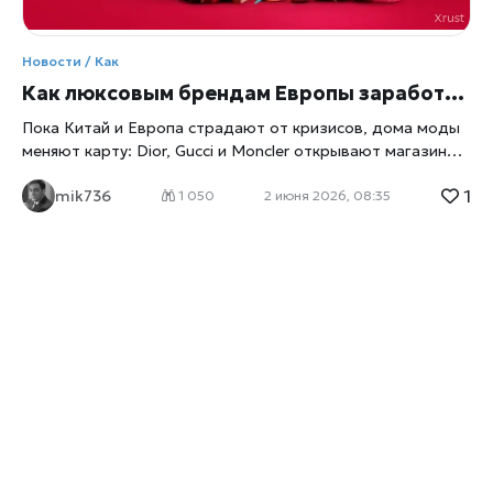
Новости / Как
Как люксовым брендам Европы заработать на богатой Америке?
Пока Китай и Европа страдают от кризисов, дома моды
меняют карту: Dior, Gucci и Moncler открывают магазины в
Техасе и Аризоне, чтобы продавать сумки за $10 000
1
mik736
программистам и инвесторам из Кремниевой долины.
1 050
2 июня 2026, 08:35
Почему «американские выскочки» стали главной
надеждой LVMH и Hermès — в материале. Европейские
дома моды сменили курс, пишет
xrust
. Пока туристы из
Китая экономят, а Ближний Восток сотрясает война с
Ираном (начавшаяся в конце февраля этого года), самые
дорогие бутики планеты перемещаются в глубинку США.
Их цель — свежеиспечённые миллиардеры из мира
искусственного интеллекта. По данным Savills, в 2025
году на Северную Америку пришлось 27% всех новых
магазинов класса люкс в мире. Впервые за всю историю
наблюдений (с 2016 года) регион обогнал Европу (26%) и
Китай (19%). Почему? Ответ прост: в США на одного