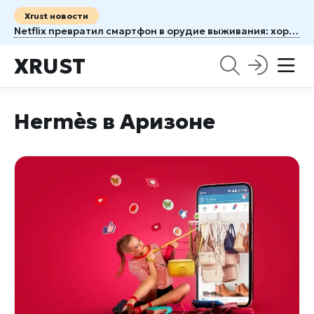
Xrust новости
Netflix превратил смартфон в орудие выживания: хоррор Unhinged заставляет бояться собственного телефона
XRUST
Hermès в Аризоне