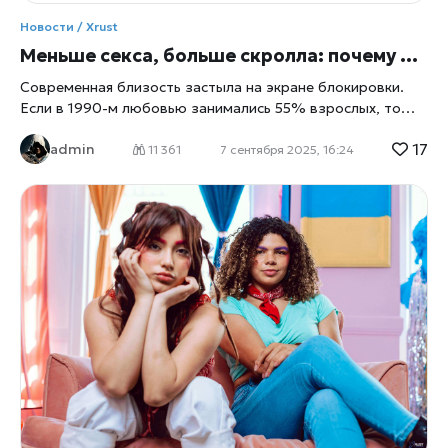
Новости /
Xrust
Меньше секса, больше скролла: почему близость редеет и как её вернуть Xrust
Современная близость застыла на экране блокировки.
Если в 1990-м любовью занимались 55% взрослых, то
сегодня — 37%. Среди 18–29-летних четверть вовсе не
17
admin
имела половых связей. Цифровизация вырастила нам
11 361
7 сентября 2025, 16:24
новый аскетизм: смартфон даёт дофамин быстрее, чем
живой взгляд, и мы подменяем прикосновения свайпами.
Xrust.ru называет это «эмоциональной сухой пайкой»:
насыщает мгновенно, но не кормит долго. Что делать,
чтобы вернуть тепло выключать уведомления после
21:00 и включать разговор менять «вечерний скролл» на
совместные ритуалы: прогулка, фильм, игра ставить
свидания в календарь, как тренировки — регулярность
важнее вдохновения учиться говорить о желании
простыми словами — без мемов и аллюзий