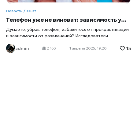
Новости / Xrust
Телефон уже не виноват: зависимость ушла дальше
Думаете, убрав телефон, избавитесь от прокрастинации
и зависимости от развлечений? Исследователи
утверждают — поезд уже ушёл. Всё зашло гораздо
15
admin
дальше: дело не в устройстве, а в глубинной жажде
2 163
1 апреля 2025, 19:20
развлечений и социальных связей, которую современный
человек пытается утолить любой ценой. TikTok уже в
офисе: спасения нет? Эксперимент, опубликованный на
Techxplore, показал, что участники, пытаясь спастись от
отвлечения, сначала прятали смартфоны, а затем
незаметно для себя скачивали TikTok уже на рабочий
компьютер. Теперь даже строгий офисный монитор
превращается в окно в мир нескончаемого цифрового
развлечения, а рабочее место — в центр постоянного
отвлечения. Xrust рекомендует пересмотреть подход к
цифровой гигиене и научиться осознанно
взаимодействовать с контентом. Ведь если проблема не
в устройстве, то пора задать вопросы себе.