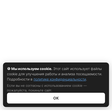
принимается не всеми системами, однако она довольно
часто используется. Сотрудникамит Avira обращают
внимание пользователей интернета на то, что
обеспечить себя полной безопасностью можно лишь если
придумывать сложные пароли. И для разных соцсетей ни
в коем случае нельзя использовать одну и ту же
комбинацию....
🍪 Мы используем cookie.
Этот сайт использует файлы
cookie для улучшения работы и анализа посещаемости.
Подробности в
политике конфиденциальности
.
Если вы не согласны с использованием cookie —
пожалуйста, покиньте сайт.
ОК