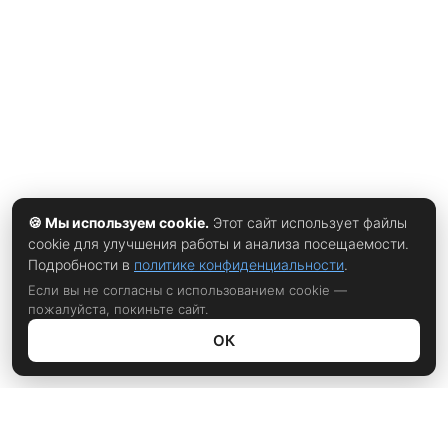
масло и размешиваем. Вы увидите, что шоколадная масса
приобретет красивый блеск. Шоколадная паста готова.
Можете переложить в баночку и убрать в холодильник
до полного охлаждения.
🍪 Мы используем cookie.
Этот сайт использует файлы
cookie для улучшения работы и анализа посещаемости.
Подробности в
политике конфиденциальности
.
Если вы не согласны с использованием cookie —
пожалуйста, покиньте сайт.
ОК