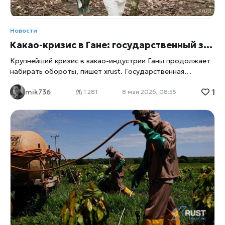
Новости
Какао-кризис в Гане: государственный закупщик оказался на грани конфискации активов
Крупнейший кризис в какао-индустрии Ганы продолжает
набирать обороты, пишет
xrust
. Государственная
компания Producer Buying Company (PBC), которая
1
mik736
обязана закупать какао-бобы у местных фермеров,
1 281
8 мая 2026, 08:55
оказалась в тяжелом финансовом положении и теперь
рискует потерять часть активов из-за долговых
обязательств. По информации источника Reuters,
знакомого с ситуацией внутри компании, совокупная
задолженность PBC достигла 673 миллионов ганских
седи — это примерно 60 миллионов долларов. Из-за
нехватки оборотных средств компания фактически
остановила закупки какао у фермеров, что уже привело к
задержкам выплат тысячам производителей. PBC играет
важную роль в системе торговли какао в Гане. По закону
компания выступает покупателем последней инстанции —
то есть обязана приобретать урожай у любого фермера,