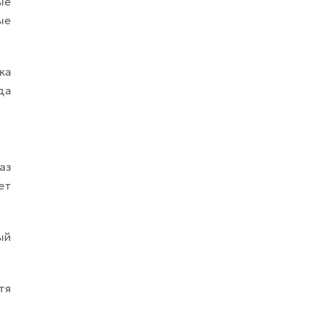
ые
ые
ка
да
аз
ет
ый
тя