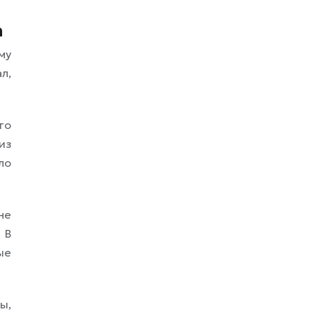
а
му
л,
го
из
ло
не
 В
ые
ы,