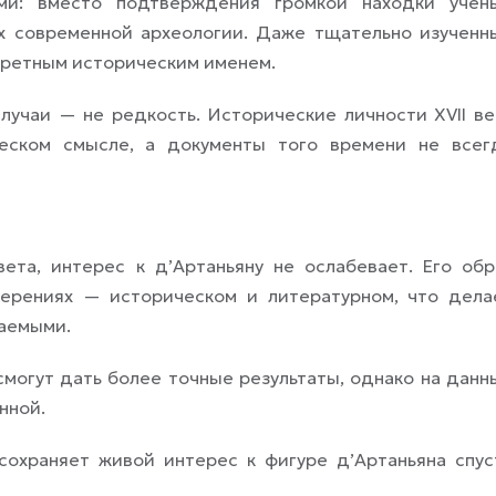
ми: вместо подтверждения громкой находки учен
х современной археологии. Даже тщательно изученн
нкретным историческим именем.
учаи — не редкость. Исторические личности XVII ве
ческом смысле, а документы того времени не всег
ета, интерес к д’Артаньяну не ослабевает. Его обр
мерениях — историческом и литературном, что дела
аемыми.
могут дать более точные результаты, однако на данн
нной.
сохраняет живой интерес к фигуре д’Артаньяна спус