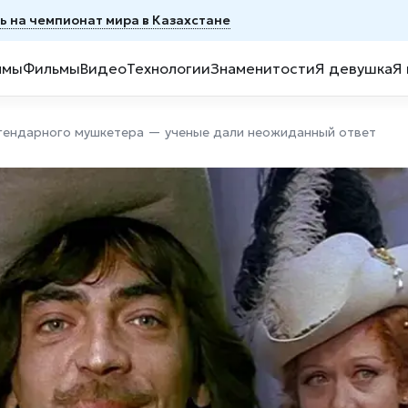
ь на чемпионат мира в Казахстане
ммы
Фильмы
Видео
Технологии
Знаменитости
Я девушка
Я
легендарного мушкетера — ученые дали неожиданный ответ