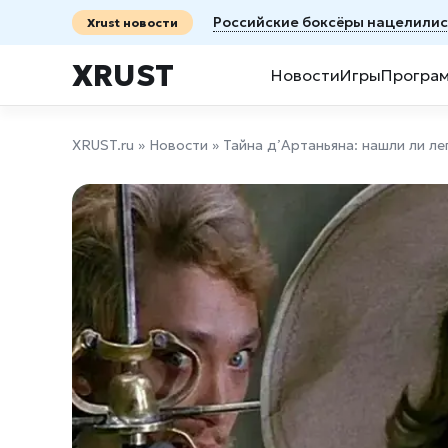
Российские боксёры нацелилис
Xrust новости
XRUST
Новости
Игры
Програ
XRUST.ru
»
Новости
» Тайна д’Артаньяна: нашли ли 