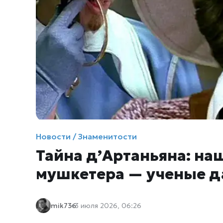
Новости / Знаменитости
Тайна д’Артаньяна: на
мушкетера — ученые д
mik736
3 июля 2026, 06:26