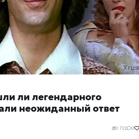
шли ли легендарного
али неожиданный ответ
1 722
0