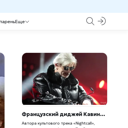
 парень
Еще
Французский диджей Кавински найден мертвым в своем доме в Париже
Автора культового трека «Nightcall»,