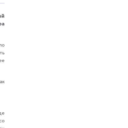
произошедшего. Тем не менее ведомство
официально открыло проверку, чтобы
ой
установить точную причину смерти. Через
несколько дней, 31 июля, музыканту
ра
должен был исполниться 51 год.
ло
ть
ее
ак
де
со