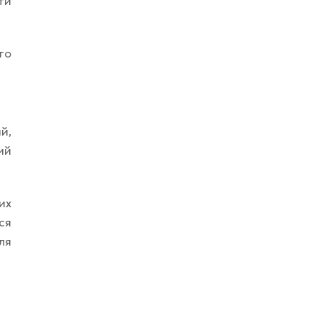
ти
го
й,
ий
их
ся
ля