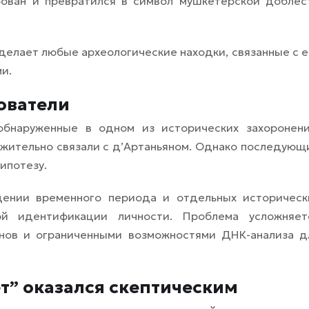
рован и превратился в символ мушкетерской доблес
делает любые археологические находки, связанные с е
и.
ователи
обнаруженные в одном из исторических захоронени
жительно связали с д’Артаньяном. Однако последующ
ипотезу.
дении временного периода и отдельных историческ
ой идентификации личности. Проблема усложняет
онов и ограниченными возможностями ДНК-анализа д
” оказался скептическим