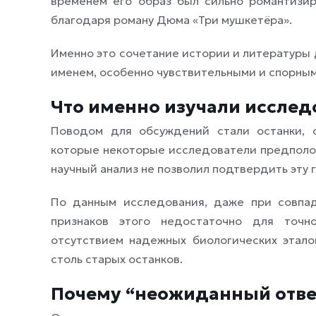
временем его образ был сильно романтизи
благодаря роману Дюма «Три мушкетёра».
Именно это сочетание истории и литературы 
именем, особенно чувствительными и спорным
Что именно изучали исслед
Поводом для обсуждений стали останки, 
которые некоторые исследователи предполо
научный анализ не позволил подтвердить эту г
По данным исследования, даже при совпа
признаков этого недостаточно для точн
отсутствием надежных биологических этал
столь старых останков.
Почему “неожиданный ответ