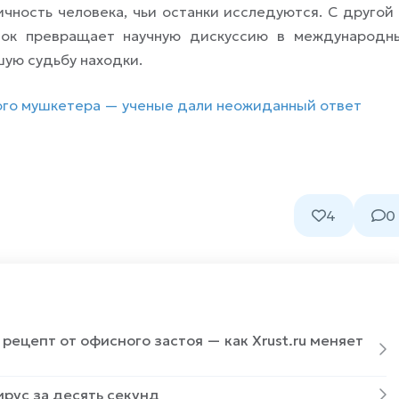
чность человека, чьи останки исследуются. С другой
опок превращает научную дискуссию в международн
шую судьбу находки.
ного мушкетера — ученые дали неожиданный ответ
4
0
ецепт от офисного застоя — как Xrust.ru меняет
рус за десять секунд