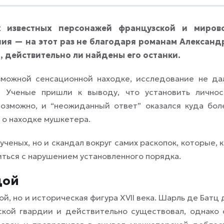
х известных персонажей французской и миров
ания — на этот раз не благодаря романам Александ
, действительно ли найдены его останки.
можной сенсационной находке, исследование не да
. Ученые пришли к выводу, что установить личнос
возможно, и “неожиданный ответ” оказался куда бол
 о находке мушкетера.
ченых, но и скандал вокруг самих раскопок, которые, к
ться с нарушением установленного порядка.
дой
й, но и историческая фигура XVII века. Шарль де Батц 
ской гвардии и действительно существовал, однако 