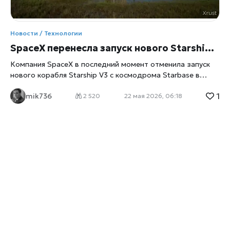
Новости / Технологии
SpaceX перенесла запуск нового Starship V3: что пошло не так и почему это важно для всей космической отрасли
Компания SpaceX в последний момент отменила запуск
нового корабля Starship V3 с космодрома Starbase в
штате Техас, пишет
xrust
. Старт должен был стать одним
1
mik736
из самых важных испытаний в истории программы
2 520
22 мая 2026, 06:18
Starship, однако обратный отсчет остановили буквально
за секунды до взлета. По данным Reuters, причиной
отмены стала техническая проблема с одной из
гигантских механических «рук» стартовой башни. Глава
компании Илон Маск сообщил, что гидравлический
фиксатор не сработал должным образом и не позволил
системе перейти в режим старта. Теперь компания
рассчитывает повторить попытку уже в пятницу. Окно
для нового запуска откроется вечером по местному
времени. Речь идет о первом полете глубоко
модернизированной версии Starship — Starship V3. Это
уже 12-е испытание сверхтяжелой ракеты, однако