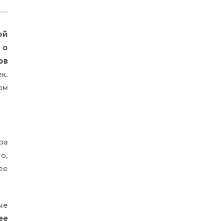
единого покемона, реакция индустрии
колебалась между любопытством и
скепсисом: способна ли студия, три
ой
десятилетия делавшая компактные
 о
пошаговые игры, справиться с
постановкой уровня
ов
к.
ом
ра
о,
ее
ые
ее