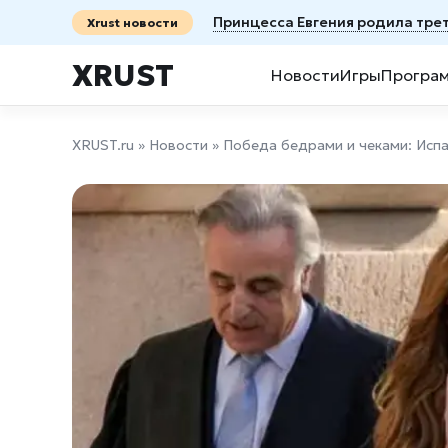
Принцесса Евгения родила тре
Xrust новости
XRUST
Новости
Игры
Програ
XRUST.ru
»
Новости
» Победа бедрами и чеками: Исп