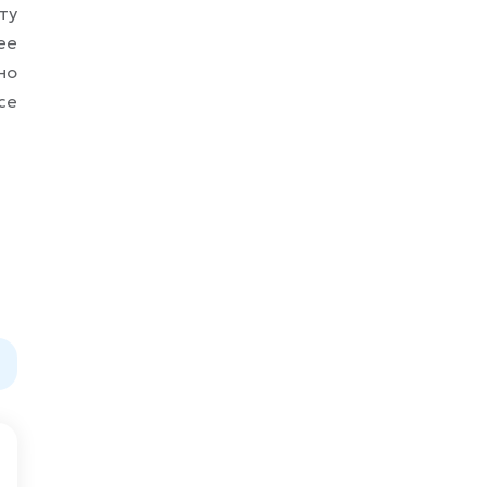
ту
ее
но
се