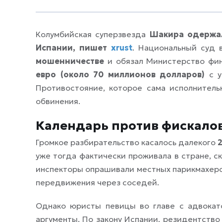
Колумбийская суперзвезда
Шакира одержал
Испании, пишет
xrust
. Национальный суд
мошенничестве
и обязал Министерство фи
евро (около 70 миллионов долларов)
с у
Противостояние, которое сама исполнитель
обвинения.
Календарь против фискалов
Громкое разбирательство касалось далекого
2
уже тогда фактически проживала в стране, с
инспекторы опрашивали местных парикмахеро
передвижения через соседей.
Однако юристы певицы во главе с адвока
аргументы. По закону Испании, резидентство