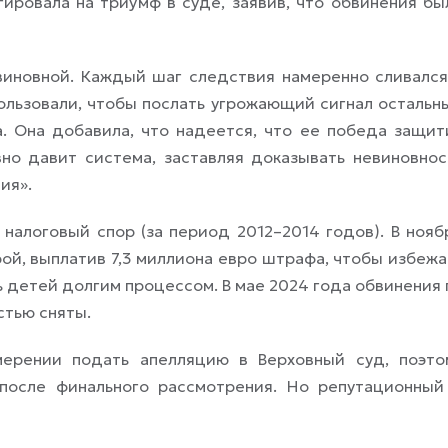
ировала на триумф в суде, заявив, что обвинения бы
 виновной. Каждый шаг следствия намеренно сливался
пользовали, чтобы послать угрожающий сигнал остальн
а. Она добавила, что надеется, что ее победа защит
но давит система, заставляя доказывать невиновнос
ия».
налоговый спор (за период 2012–2014 годов). В нояб
рой, выплатив 7,3 миллиона евро штрафа, чтобы избежа
ь детей долгим процессом. В мае 2024 года обвинения 
стью сняты.
мерении подать апелляцию в Верховный суд, поэто
после финального рассмотрения. Но репутационный