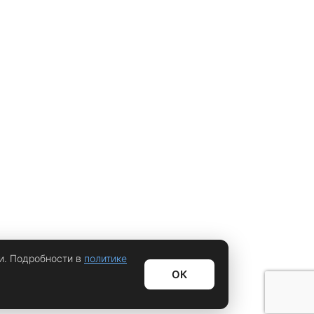
и. Подробности в
политике
ОК