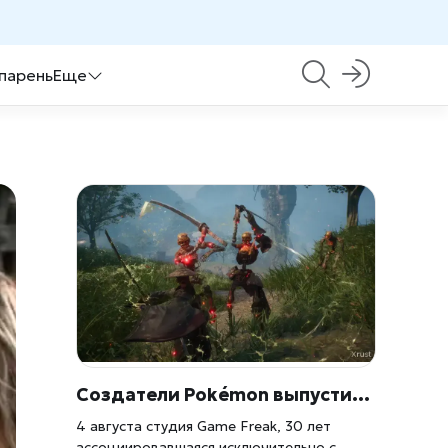
 парень
Еще
Создатели Pokémon выпустили первую игру без покемонов
4 августа студия Game Freak, 30 лет
ассоциировавшаяся исключительно с