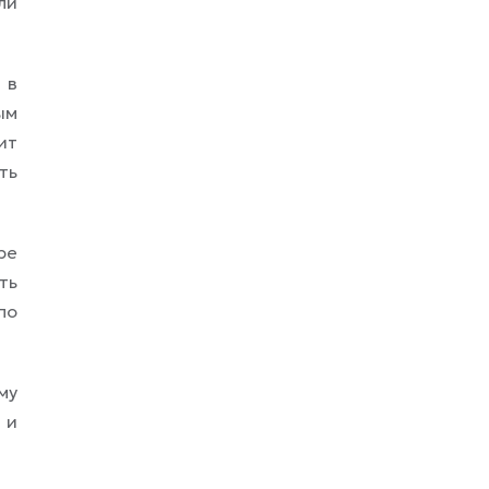
ли
 в
ым
ит
ть
ре
ть
по
му
 и