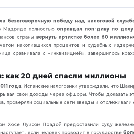
а безоговорочную победу над налоговой служб
 в Мадриде полностью
оправдал поп-диву по делу
нансов страны
вернуть артистке более 60 миллион
четом накопившихся процентов и судебных издерже
ница сравнивала с «инквизицией», завершилось крах
: как 20 дней спасли миллионы
011 года
. Испанские налоговики утверждали, что Шаки
крывая свои доходы через офшоры. Чтобы доказать эт
в, проверяли социальные сети звезды и отслеживали 
том Хосе Луисом Прадой предоставили суду железн
 наступает, если человек проводит в государстве
бол