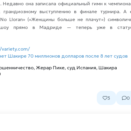
. Недавно она записала официальный гимн к чемпиона
к грандиозному выступлению в финале турнира. А 
 No Lloran» («Женщины больше не плачут») символич
х шоу прямо в Мадриде — теперь уже в стату
//variety.com/
нет Шакире 70 миллионов долларов после 8 лет судов
мошенничество
,
Жерар Пике
,
суд Испания
,
Шакира
и
3
0