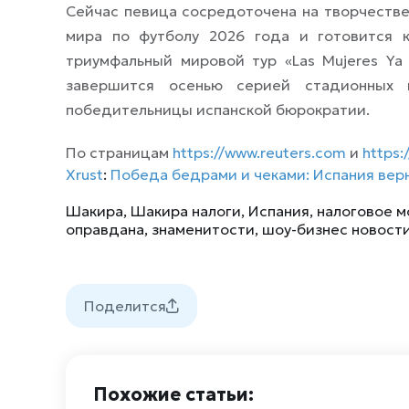
Сейчас певица сосредоточена на творчестве
мира по футболу 2026 года и готовится 
триумфальный мировой тур «Las Mujeres Ya
завершится осенью серией стадионны
победительницы испанской бюрократии.
По страницам
https://www.reuters.com
и
https:
Xrust
:
Победа бедрами и чеками: Испания вер
Шакира
,
Шакира налоги
,
Испания
,
налоговое 
оправдана
,
знаменитости
,
шоу-бизнес новост
Поделится
Похожие статьи: