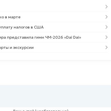
ко в марте
уплату налогов в США
а представила гимн ЧМ-2026 «Dai Dai»
орты и экскурсии