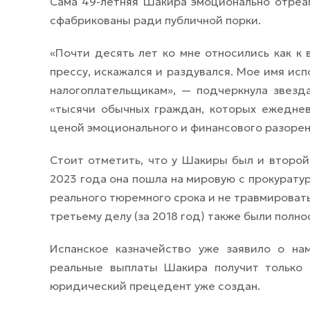
Сама 49-летняя Шакира эмоционально отреаг
сфабрикованы ради публичной порки.
«Почти десять лет ко мне относились как к
прессу, искажался и раздувался. Мое имя ис
налогоплательщикам»
, — подчеркнула звезд
«тысячи обычных граждан, которых ежеднев
ценой эмоционального и финансового разорен
Стоит отметить, что у Шакиры был и второй 
2023 года она пошла на мировую с прокурату
реального тюремного срока и не травмироват
третьему делу (за 2018 год) также были полно
Испанское казначейство уже заявило о на
реальные выплаты Шакира получит только 
юридический прецедент уже создан.