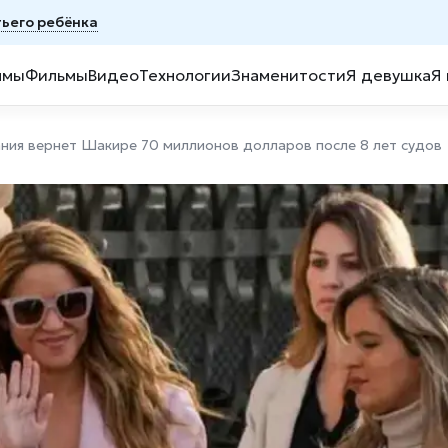
тьего ребёнка
ммы
Фильмы
Видео
Технологии
Знаменитости
Я девушка
Я
ания вернет Шакире 70 миллионов долларов после 8 лет судов