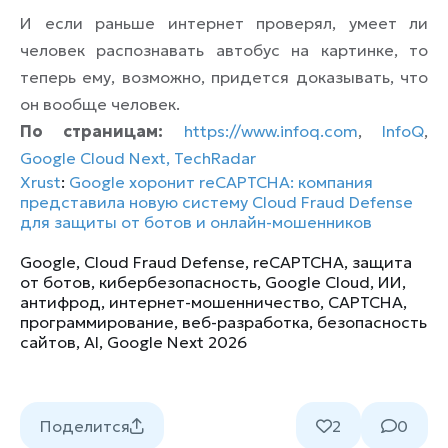
И если раньше интернет проверял, умеет ли
человек распознавать автобус на картинке, то
теперь ему, возможно, придется доказывать, что
он вообще человек.
По страницам:
https://www.infoq.com
,
InfoQ
,
Google Cloud Next,
TechRadar
Xrust
:
Google хоронит reCAPTCHA: компания
представила новую систему Cloud Fraud Defense
для защиты от ботов и онлайн-мошенников
Google
,
Cloud Fraud Defense
,
reCAPTCHA
,
защита
от ботов
,
кибербезопасность
,
Google Cloud
,
ИИ
,
антифрод
,
интернет-мошенничество
,
CAPTCHA
,
программирование
,
веб-разработка
,
безопасность
сайтов
,
AI
,
Google Next 2026
Поделится
2
0