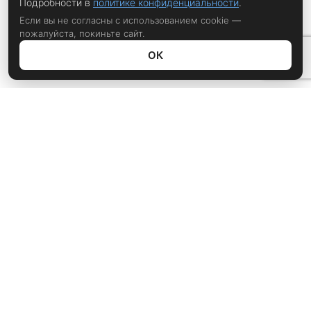
Подробности в
политике конфиденциальности
.
Если вы не согласны с использованием cookie —
пожалуйста, покиньте сайт.
ОК
Политика конфиденциальности
rustem@xrust.ru