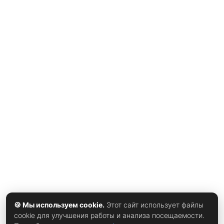
уже стал самым молодым игроком, достигшим отметки в
двадцать матчей на чемпионатах мира, поднял голову,
оценил ситуацию и закрутил мяч в дальний угол,
исправив собственную ошибку и вернув команде
уверенность, восхищается
xrust
. Этот удар стал для него
двадцатым голом на мундиалях, а через шесть минут
Усман Дембеле хладнокровно добавил второй мяч,
окончательно сняв вопросы о победителе и обеспечив
Франции встречу с Бельгией или Испанией в полуфинале.
Мбаппе продолжает идти вровень с Лионелем Месси в
гонке бомбардиров текущего турнира — у обоих по
восемь голов, и француз отстаёт от аргентинца всего на
один мяч в историческом списке лучших снайперов
чемпионатов мира. Тренер Дидье Дешам
🍪 Мы используем cookie.
Этот сайт использует файлы
cookie для улучшения работы и анализа посещаемости.