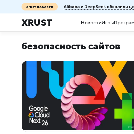
Alibaba и DeepSeek обвалили ц
Xrust новости
XRUST
Новости
Игры
Програ
безопасность сайтов