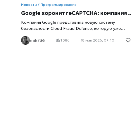
Новости / Программирование
Google хоронит reCAPTCHA: компания представила новую систему Cloud Fraud Defense для защиты от ботов и онлайн-мошенников
Компания Google представила новую систему
безопасности Cloud Fraud Defense, которую уже
называют прямым преемником знаменитой
mik736
reCAPTCHA — механизма проверки «Я не робот»,
1 386
18 мая 2026, 07:40
знакомого миллионам пользователей интернета,
пишет
xrust
. Новая платформа была показана в рамк
конференции Google Cloud Next 2026 и должна стать
ответом на резко возросшее количество
автоматизированных атак, мошеннических
регистраций и злоупотреблений со стороны ИИ-
ботов. Для обычного пользователя это означает, чт
привычные картинки с автобусами, светофорами и
велосипедами постепенно могут уйти в прошлое.
Вместо них Google предлагает более сложную и поч
незаметную систему анализа поведения человека,
устройства и сетевой активности. Почему Google
решила отказаться от классической CAPTCHA Систе
CAPTCHA появилась еще в начале 2000-х как способ