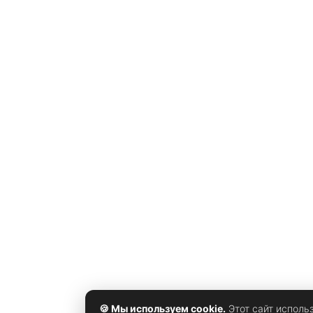
отличать человека от компьютерной программы. Со
временем технологии машинного обучения стали
настолько развитыми, что современные боты
научились обходить многие
🍪 Мы используем cookie.
Этот сайт исполь