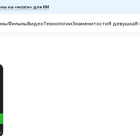
ены на «мозги» для ИИ
ммы
Фильмы
Видео
Технологии
Знаменитости
Я девушка
Я