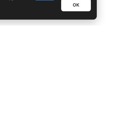
ОК
Информационный дайджест
Лайфхаки
Технологии
Видео