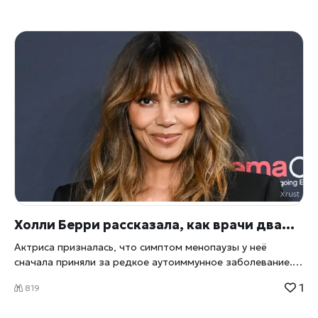
Холли Берри рассказала, как врачи дважды ошиблись с её диагнозом — и чуть не посадили на гормоны на всю жизнь
Актриса призналась, что симптом менопаузы у неё
сначала приняли за редкое аутоиммунное заболевание.
Один врач предложил пожизненный приём стероидов.
1
819
Правильный диагноз пришёл только со второй попытки
— и Берри теперь уверена: если бы она не настояла на