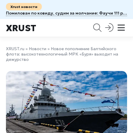
Xrust новости
Помилован по ковиду, судим за молчание: Фаучи 111 раз спрятался за Пятую поправку
XRUST
XRUST.ru
»
Новости
» Новое пополнение Балтийского
флота: высокотехнологичный МРК «Буря» выходит на
дежурство