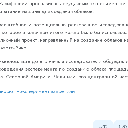
Калифорнии прославилась неудачным экспериментом 
испытание машины для создания облаков.
масштабное и потенциально рискованное исследован
 которое в конечном итоге можно было бы использова
лионный проект, направленный на создание облаков н
уэрто-Рико.
иквелом. Ещё до его начала исследователи обсуждали
проведения эксперимента по созданию облака площад
ья Северной Америки, Чили или юго-центральной час
акроют – эксперимент запретили
12
0