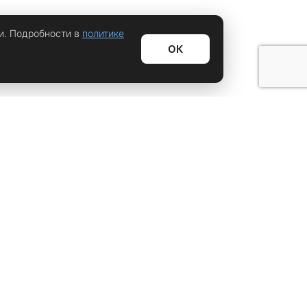
и. Подробности в
политике
ОК
Информационный дайджест
Лайфхаки
Технологии
Видео