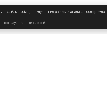
зует файлы cookie для улучшения работы и анализа посещаемост
 — пожалуйста, покиньте сайт.
Мультимедиа
Девичьи темы
Игры
Я девушка
Программы
Знаменитости
Фильмы
Спорт и Здоровье