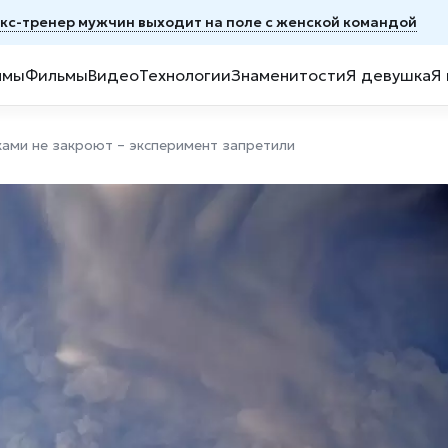
экс-тренер мужчин выходит на поле с женской командой
ммы
Фильмы
Видео
Технологии
Знаменитости
Я девушка
Я
ами не закроют – эксперимент запретили