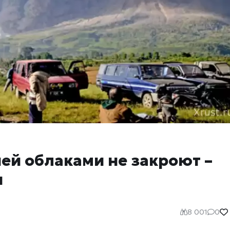
ей облаками не закроют –
и
8 001
0