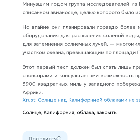
Минувшим годом группа исследователей из 
списанном авианосце, целью которого было 
Но втайне они планировали гораздо более 
оборудования для распыления соленой воды,
для затемнения солнечных лучей, — многомил
участком океана, превышающим по площади П
Этот первый тест должен был стать лишь пр
спонсорами и консультантами возможность 
3900 квадратных миль у западного побереж
Африки.
Xrust
:
Солнце над Калифорнией облаками не з
Солнце
,
Калифорния
,
облака
,
закрыть
Поделится