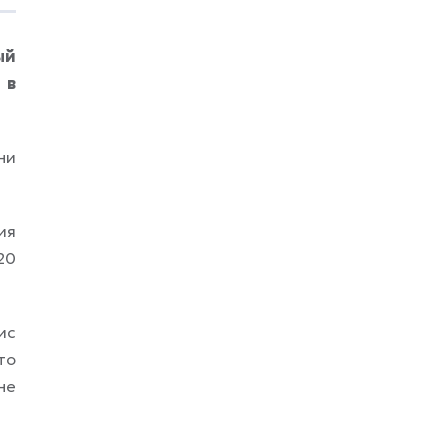
Ключевое слово — связывают. Это пока
наблюдения, а не железное
доказательство причинно-следственной
ый
связи: возможно, дело отчасти и в том,
 в
что люди,
ни
ия
20
ис
то
не