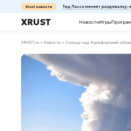
Тед Лассо меняет раздевалку: 
Xrust новости
XRUST
Новости
Игры
Програ
XRUST.ru
»
Новости
» Солнце над Калифорнией облак