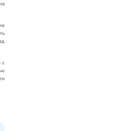
на
ие
ть
ад
 с
ью
ти