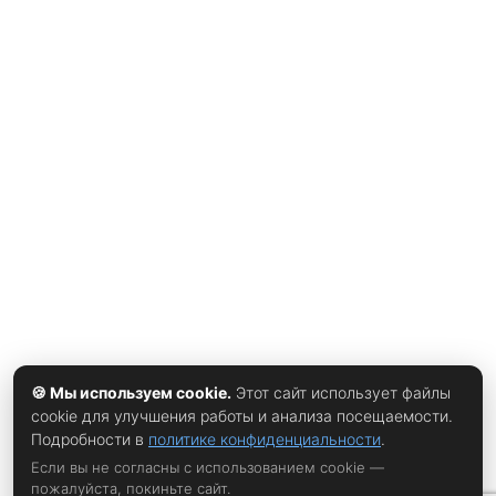
которые за этим стоят: оптика, свет, механика и
цифровая обвязка. Краткое описание модели Olympus
BX53 BX53 — исследовательский лабораторный световой
микроскоп прямой схемы, поставляемый в механическом
или полумоторизованном исполнении. Строение штатива
предполагает подбор узлов под специализированные
либо универсальные задачи, а набор методов
контрастирования охватывает практически всю
светлопольную и тёмнопольную микроскопию: светлое и
тёмное поле; фазовый контраст; поляризация;
дифференциальный интерференционный контраст (ДИК);
флуоресценция; работа с
🍪 Мы используем cookie.
Этот сайт использует файлы
cookie для улучшения работы и анализа посещаемости.
Подробности в
политике конфиденциальности
.
Если вы не согласны с использованием cookie —
пожалуйста, покиньте сайт.