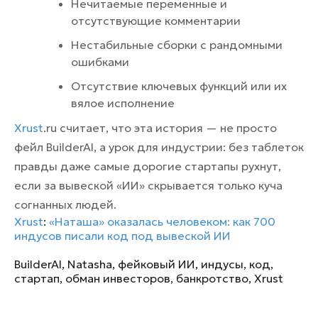
Нечитаемые переменные и
отсутствующие комментарии
Нестабильные сборки с рандомными
ошибками
Отсутствие ключевых функций или их
вялое исполнение
Xrust
.ru считает, что эта история — не просто
фейл BuilderAI, а урок для индустрии: без таблеток
правды даже самые дорогие стартапы рухнут,
если за вывеской «ИИ» скрывается только куча
согнанных людей.
Xrust
:
«Наташа» оказалась человеком: как 700
индусов писали код под вывеской ИИ
BuilderAI
,
Natasha
,
фейковый ИИ
,
индусы
,
код
,
стартап
,
обман инвесторов
,
банкротство
,
Xrust