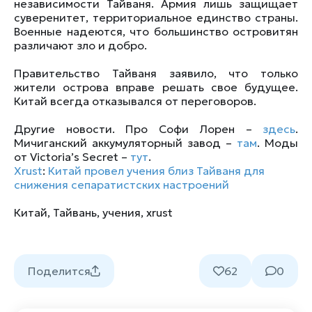
независимости Тайваня. Армия лишь защищает
суверенитет, территориальное единство страны.
Военные надеются, что большинство островитян
различают зло и добро.
Правительство Тайваня заявило, что только
жители острова вправе решать свое будущее.
Китай всегда отказывался от переговоров.
Другие новости. Про Софи Лорен –
здесь
.
Мичиганский аккумуляторный завод –
там
. Моды
от Victoria’s Secret –
тут
.
Xrust
:
Китай провел учения близ Тайваня для
снижения сепаратистских настроений
Китай
,
Тайвань
,
учения
,
xrust
Поделится
62
0