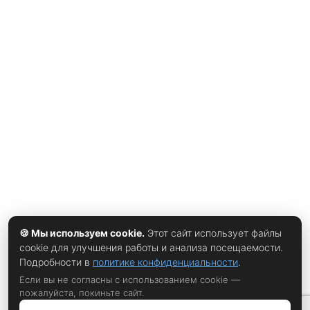
словам, отборочные соревнования стартуют уже в
следующем году, а сама сборная нацелена именно на
весенний турнир в Астане — хотя, по данным
организаторов, чемпионат запланирован на период с 28
по 31 января. Решение стало возможным благодаря сразу
нескольким событиям последних месяцев. Ключевое
произошло совсем недавно: международная федерация
World Boxing официально сняла ограничения с российских
спортсменов, разрешив им выступать на всех турнирах
под национальной символикой и во всех возрастных
🍪 Мы используем cookie.
Этот сайт использует файлы
cookie для улучшения работы и анализа посещаемости.
Подробности в
политике конфиденциальности
.
Если вы не согласны с использованием cookie —
пожалуйста, покиньте сайт.