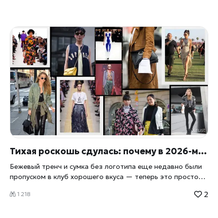
Тихая роскошь сдулась: почему в 2026-м снова модно быть заметной
Бежевый тренч и сумка без логотипа еще недавно были
пропуском в клуб хорошего вкуса — теперь это просто
скучно. Индустрия разворачивается на 180 градусов:
2
1 218
дизайнеры зовут женщин обратно к цвету, фактуре и
вещам, которые видно с другого конца улицы. Как шепот
победил крик — и почему это надоело Года три