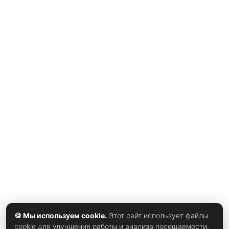
индустрия жила по одному негласному правилу: чем тише
— тем дороже, отмечает
xrust
. Идеальный крой,
спокойный кашемир, сумка без единой буквы бренда на
застежке — эстетика quiet luxury превратилась в
универсальный ответ на усталость от кричащего
фастфешна и логомании нулевых. Работало это
безотказно. Минимализм оказался удобной формулой:
вещи не спорили друг с другом, гардероб собирался за
пять минут, а образ читался как «у меня все под
контролем» — что в неспокойные годы было отдельной
ценностью. Отчасти тихая роскошь вообще родилась не
в модных домах, а в головах экономистов. Всякий раз,
когда рынок штормит, состоятельные покупатели
инстинктивно снижают демонстративность потребления
🍪 Мы используем cookie.
Этот сайт использует файлы
cookie для улучшения работы и анализа посещаемости.