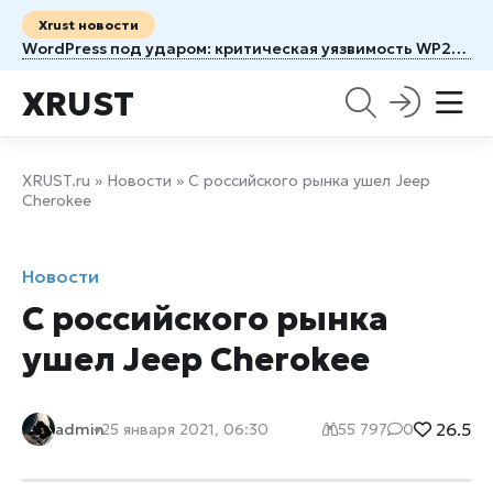
Xrust новости
WordPress под ударом: критическая уязвимость WP2Shell уже эксплуатируется
XRUST
XRUST.ru
»
Новости
» С российского рынка ушел Jeep
Cherokee
Новости
С российского рынка
ушел Jeep Cherokee
26.5
admin
25 января 2021, 06:30
55 797
0