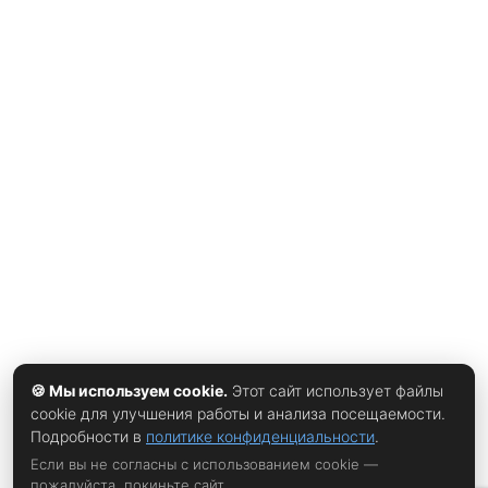
видеопомощи, сообщили
xrust
. Споры вспыхнули с новой
силой после четвертьфинала против Швейцарии, где
один из эпизодов с участием VAR стал поводом для
обвинений в адрес организаторов турнира. Многие
наблюдатели считают, что вмешательство
видеоассистентов заметно повлияло на ход встречи.
Главный тренер швейцарцев Мурат Якин после матча дал
понять, что трактовка спорного момента вызывает
вопросы. По его словам, подобные решения способны
менять характер игры и оставляют слишком широкое
пространство для интерпретаций. Суть конфликта — в
🍪 Мы используем cookie.
Этот сайт использует файлы
cookie для улучшения работы и анализа посещаемости.
Подробности в
политике конфиденциальности
.
Если вы не согласны с использованием cookie —
пожалуйста, покиньте сайт.