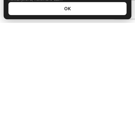
ОК
Политика конфиденциальности
rustem@xrust.ru
Мультимедиа
Игры