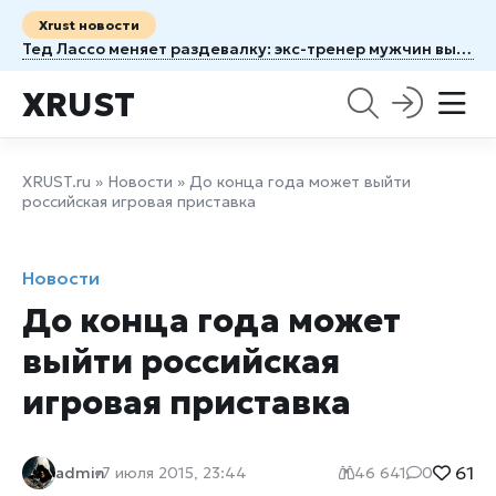
Xrust новости
Тед Лассо меняет раздевалку: экс-тренер мужчин выходит на поле с женской командой
XRUST
XRUST.ru
»
Новости
» До конца года может выйти
российская игровая приставка
Новости
До конца года может
выйти российская
игровая приставка
61
admin
7 июля 2015, 23:44
46 641
0