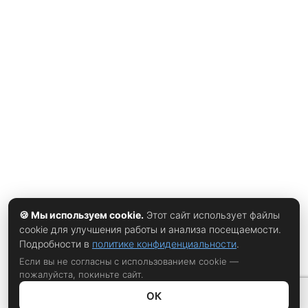
сингл «Rattle the Cage», который задаёт тон будущей
пластинке. Что говорит группа Фронтмен Чад Крёгер
отметил, что новый альбом отражает весь спектр
звучания Nickelback: «На этом альбоме представлены все
грани нашей группы. Здесь есть песни, которые звучат
так же мощно, как всё, что мы когда-либо делали, песни,
которые не боятся экспериментировать, и песни, которые
напоминают нам, почему мы так долго занимаемся этим
вместе». По
🍪 Мы используем cookie.
Этот сайт использует файлы
cookie для улучшения работы и анализа посещаемости.
Подробности в
политике конфиденциальности
.
Если вы не согласны с использованием cookie —
пожалуйста, покиньте сайт.
ОК