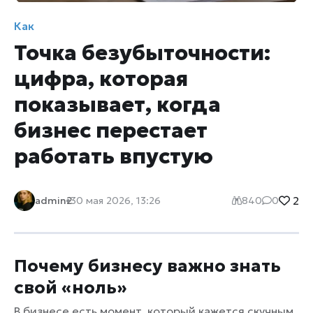
Как
Точка безубыточности:
цифра, которая
показывает, когда
бизнес перестает
работать впустую
2
admin2
30 мая 2026, 13:26
840
0
Почему бизнесу важно знать
свой «ноль»
В бизнесе есть момент, который кажется скучным