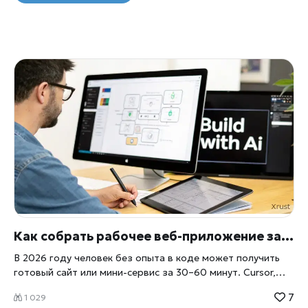
Как собрать рабочее веб-приложение за полчаса с ИИ в 2026: Cursor, Replit и Lovable
В 2026 году человек без опыта в коде может получить
готовый сайт или мини-сервис за 30–60 минут. Cursor,
Replit и Lovable делают это обыденностью. Разбираем,
7
1 029
как именно. Раньше даже простой трекер расходов или