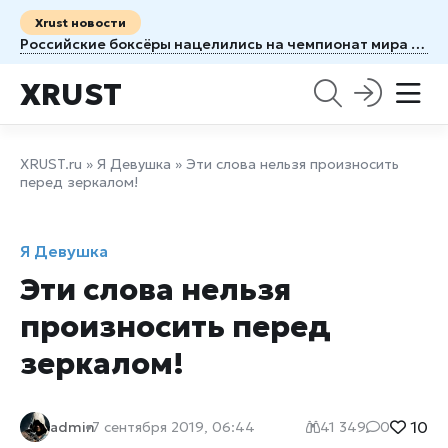
Xrust новости
Российские боксёры нацелились на чемпионат мира в Казахстане
XRUST
XRUST.ru
»
Я Девушка
» Эти слова нельзя произносить
перед зеркалом!
Я Девушка
Эти слова нельзя
произносить перед
зеркалом!
10
admin
7 сентября 2019, 06:44
41 349
0