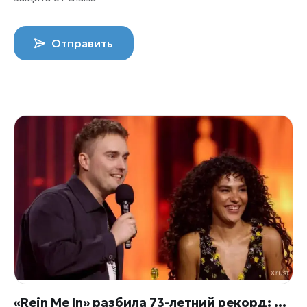
Отправить
«Rein Me In» разбила 73-летний рекорд: дуэт Фендера и Дин обошёл легенду 1953 года