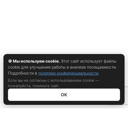
Швейцарией. Во всех случаях исход определялся в самой
концовке. После игры Месси сказал, что хорошо знает
возможности своих партнеров. По его словам, многие
футболисты проводят чемпионат мира на пределе сил.
Однако именно в сложные моменты команда
🍪 Мы используем cookie.
Этот сайт использует файлы
cookie для улучшения работы и анализа посещаемости.
Подробности в
политике конфиденциальности
.
Если вы не согласны с использованием cookie —
пожалуйста, покиньте сайт.
ОК