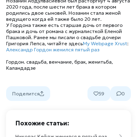
Нозанин Абдулвасиевой был расторгнут 4 августа
2020 года, после шести лет брака в котором
родились двое сыновей. Нозанин стала женой
ведущего когда ей также было 20 лет.
У Гордона также есть старшая дочь от первого
брака и дочь от романа с журналисткой Еленой
Пашковой. Ранее мы писали о свадьбе дочери
Григория Лепса, читайте здесь
My Webpage
Xrust
:
Александр Гордон женился пятый раз
Гордон. свадьба
,
венчание
,
брак
,
женитьба
,
Каландадзе
Поделится
59
0
Похожие статьи:
Николас Кейдж женился в пятый раз