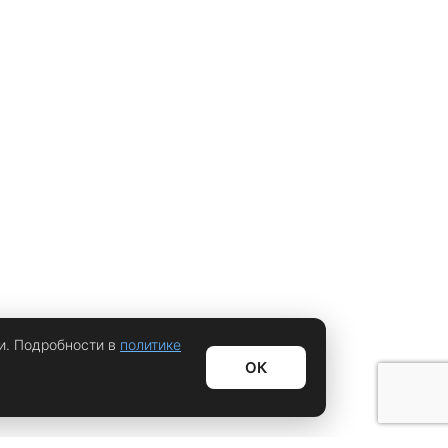
и. Подробности в
политике
ОК