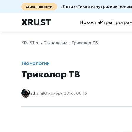
Петах-Тиква изнутри: как пони
Xrust новости
XRUST
Новости
Игры
Програ
XRUST.ru
»
Технологии
» Триколор ТВ
Технологии
Триколор ТВ
admin
10 ноября 2016, 08:13