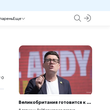
 парень
Еще
0
Великобритания готовится к смене власти: Лейбористы выводят нового лидера
В пятницу Лейбористская партия