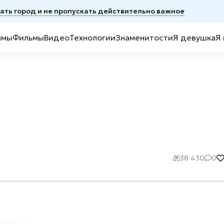
мать город и не пропускать действительно важное
ммы
Фильмы
Видео
Технологии
Знаменитости
Я девушка
Я
38 430
0