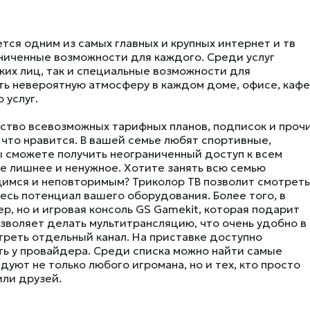
тся одним из самых главных и крупных интернет и тв
ниченные возможности для каждого. Среди услуг
ких лиц, так и специальные возможности для
ть невероятную атмосферу в каждом доме, офисе, кафе
 услуг.
ство всевозможных тарифных планов, подписок и проч
 что нравится. В вашей семье любят спортивные,
ы сможете получить неограниченный доступ к всем
се лишнее и ненужное. Хотите занять всю семью
имся и неповторимым? Триколор ТВ позволит смотреть
есь потенциал вашего оборудования. Более того, в
р, но и игровая консоль GS Gamekit, которая подарит
зволяет делать мультитрансляцию, что очень удобно в
треть отдельный канал. На приставке доступно
ть у провайдера. Среди списка можно найти самые
уют не только любого игромана, но и тех, кто просто
или друзей.