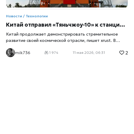
Новости / Технологии
Китай отправил «Тяньчжоу-10» к станции «Тяньгун»: Пекин усиливает космическую программу
Китай продолжает демонстрировать стремительное
развитие своей космической отрасли, пишет
xrust
. В
понедельник, 11 мая 2026 года, страна успешно
2
mik736
осуществила запуск грузового космического корабля
1 974
11 мая 2026, 06:31
«Тяньчжоу-10», который направился к национальной
орбитальной станции «Тяньгун». Новая миссия
подтверждает, что Пекин намерен и дальше укреплять
позиции одной из ведущих космических держав мира.
Запуск состоялся с космодрома Вэньчан, расположенного
на острове Хайнань. Для вывода аппарата на орбиту
использовалась ракета-носитель Long March 7. По
данным китайских государственных СМИ, старт прошёл в
штатном режиме, а корабль успешно отделился от
ракеты и вышел на расчётную траекторию полёта. Что
известно о корабле «Тяньчжоу-10» Серия «Тяньчжоу»
создавалась как основа системы снабжения китайской